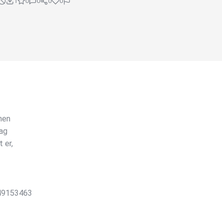
1
0
0
0
0
nen
tag
 er,
449153463