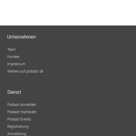
Sigi83
Hamburg
dejavu2012
Unternehmen
Winterthur
MLindaK
Team
Euskirchen
Karriere
Impressum
Lausch776
Werben auf podcast.de
Dortmund
Epple
Dienst
Berlin
Podcast anmelden
Mecht
Podcast hochladen
Sinzig
Podcast-Events
Registrierung
mirkolindner
Anmeldung