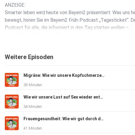
ANZEIGE:
Smarter leben wird heute von Bayern2 präsentiert: Was uns h
bewegt, hören Sie im Bayern2 Früh-Podcast „Tagesticket“. D
Podcast für alle, die informiert in den Tag starten wollen –
perfekt für die Fahrt ins Büro oder die morgendliche Jogging
bayern2.de/tagesticket
Weitere Episoden
+++ Alle Infos zu unseren Werbepartnern finden Sie hier. Die
SPIEGEL-Gruppe ist nicht für den Inhalt dieser Seite
verantwortlich. +++
Migräne: Wie wir unsere Kopfschmerzen verstehen und lindern können
39 Minuten
Mehr Hintergründe zum Thema erhalten Sie mit SPIEGEL+. E
Wie wir unsere Lust auf Sex wieder entdecken können (mit Stephanie Kossow)
Sie die digitale Welt des SPIEGEL, unter spiegel.de/abonnier
36 Minuten
finden Sie das passende Angebot.
Frauengesundheit: Wie wir gut durch die Wechseljahre kommen (Mit Katrin Schaudig)
41 Minuten
Alle SPIEGEL Podcasts finden Sie hier.