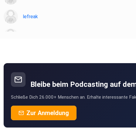
lefreak
chironia
Poramade
be2ekbox
Bleibe beim Podcasting auf de
Mesner
Schließe Dich 26.000+ Menschen an. Erhalte interessante Fak
Berlin
StefanieBG
Zur Anmeldung
Buddel003
Dortmund