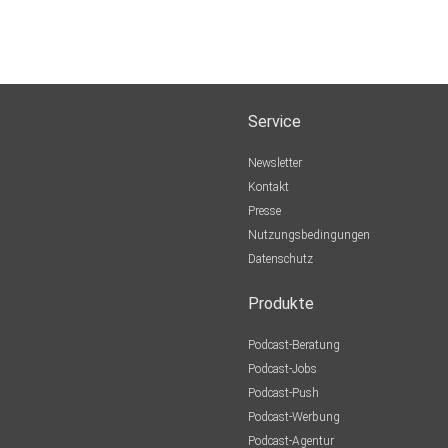
Service
Newsletter
Kontakt
Presse
Nutzungsbedingungen
Datenschutz
Produkte
Podcast-Beratung
Podcast-Jobs
Podcast-Push
Podcast-Werbung
Podcast-Agentur