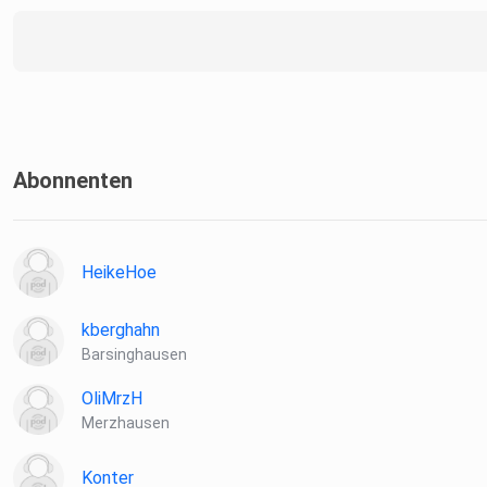
Informationen zu unserer Datenschutzerklärung.
Abonnenten
HeikeHoe
kberghahn
Barsinghausen
OliMrzH
Merzhausen
Konter