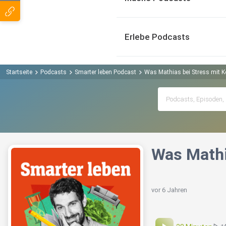
Erlebe Podcasts
Startseite
Podcasts
Smarter leben Podcast
Was Mathias bei Stress mit Ko
Was Mathia
vor 6 Jahren