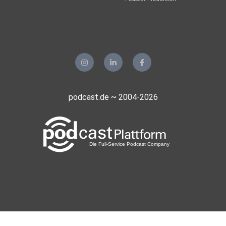
Aachen
Guido72
Erkelenz
Mohoerer
Hamburg
podcast.de ~ 2004-2026
zvtrm77b
realmblv3
Sportsfreund66
Gladbeck
meinezweite
Berlin