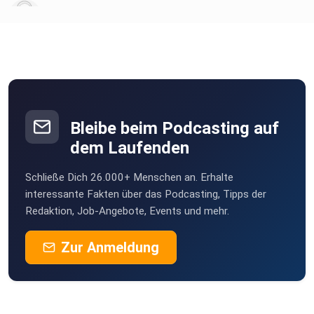
chironia
Poramade
be2ekbox
Bleibe beim Podcasting auf
Mesner
dem Laufenden
Berlin
Schließe Dich 26.000+ Menschen an. Erhalte
StefanieBG
interessante Fakten über das Podcasting, Tipps der
Redaktion, Job-Angebote, Events und mehr.
Buddel003
Zur Anmeldung
Dortmund
Sigi83
Hamburg