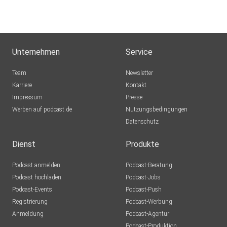
dejavu2012
Winterthur
MLindaK
Euskirchen
Unternehmen
Service
Lausch776
Team
Newsletter
Dortmund
Karriere
Kontakt
Impressum
Epple
Presse
Werben auf podcast.de
Berlin
Nutzungsbedingungen
Datenschutz
Mecht
Sinzig
Dienst
Produkte
Podcast anmelden
Podcast-Beratung
mirkolindner
Podcast hochladen
Podcast-Jobs
Podcast-Events
Podcast-Push
UrsulaMaria
Registrierung
Podcast-Werbung
Bonn
Anmeldung
Podcast-Agentur
Tento
Podcast-Produktion