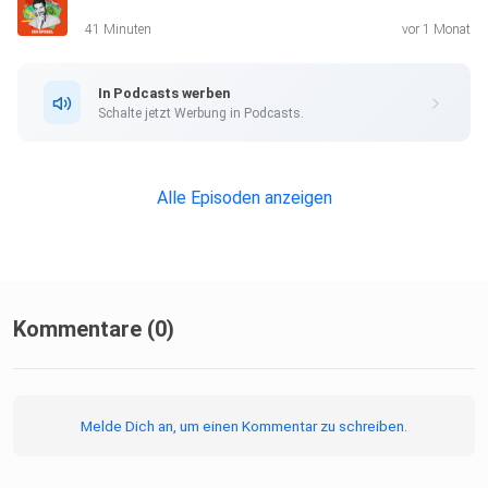
41 Minuten
vor 1 Monat
Hier geht es zu unserem SPIEGEL Shop.
In Podcasts werben
Schalte jetzt Werbung in Podcasts.
Alle Newsletter vom SPIEGEL finden Sie hier.
Alle Episoden anzeigen
Hier geht es zur SPIEGEL Akademie.
Sie möchten den SPIEGEL mitgestalten? Registrieren Sie
sich bei
Kommentare (0)
SPIEGEL Perspektiven.
Melde Dich an, um einen Kommentar zu schreiben.
Informationen zu unserer Datenschutzerklärung.