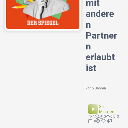
mit
andere
n
Partner
n
erlaubt
ist
vor 6 Jahren
30
Minuten
1
0
0
0
0
0
0