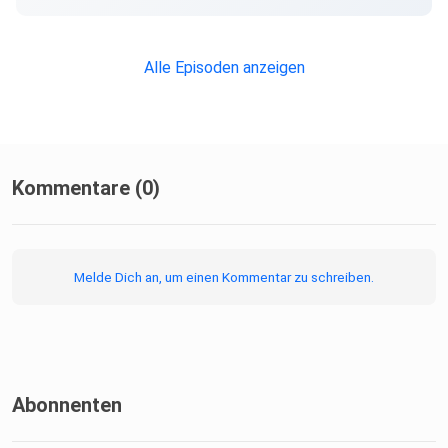
Alle Newsletter vom SPIEGEL finden Sie hier.
Alle Episoden anzeigen
Hier geht es zur SPIEGEL Akademie.
Sie möchten den SPIEGEL mitgestalten? Registrieren Sie
Kommentare (0)
sich bei
SPIEGEL Perspektiven.
Melde Dich an, um einen Kommentar zu schreiben.
Informationen zu unserer Datenschutzerklärung.
Abonnenten