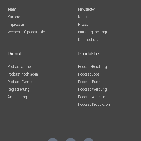
Lausch776
Team
Newsletter
Dortmund
Karriere
Kontakt
Impressum
Epple
Presse
Werben auf podcast.de
Berlin
Nutzungsbedingungen
Datenschutz
Mecht
Sinzig
Dienst
Produkte
Podcast anmelden
Podcast-Beratung
mirkolindner
Podcast hochladen
Podcast-Jobs
Podcast-Events
Podcast-Push
UrsulaMaria
Registrierung
Podcast-Werbung
Bonn
Anmeldung
Podcast-Agentur
Tento
Podcast-Produktion
Aachen
Guido72
Erkelenz