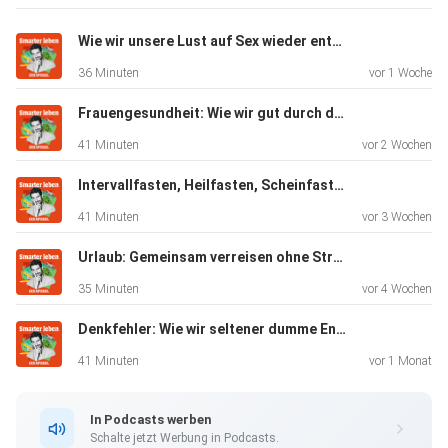
verantwortlich. +++
Wie wir unsere Lust auf Sex wieder entdecken können (mit Stephanie Kossow)
36 Minuten
vor 1 Woche
Mehr Hintergründe zum Thema erhalten Sie mit SPIEGEL+.
Entdecken
Frauengesundheit: Wie wir gut durch die Wechseljahre kommen (Mit Katrin Schaudig)
Sie die digitale Welt des SPIEGEL, unter
41 Minuten
vor 2 Wochen
spiegel.de/abonnieren
finden Sie das passende Angebot.
Intervallfasten, Heilfasten, Scheinfasten: Welche Methode passt zu mir? (Mit Andreas Michalsen)
41 Minuten
vor 3 Wochen
Alle SPIEGEL Podcasts finden Sie hier.
Urlaub: Gemeinsam verreisen ohne Stress (Mit Jochen Schliemann)
35 Minuten
vor 4 Wochen
Denkfehler: Wie wir seltener dumme Entscheidungen treffen (Mit Henning Beck - Wdh. vom 28.10.23)
Den SPIEGEL-WhatsApp-Kanal finden Sie hier.
41 Minuten
vor 1 Monat
Hier geht es zu unserem SPIEGEL Shop.
In Podcasts werben
Schalte jetzt Werbung in Podcasts.