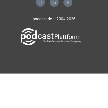
Mohoerer
Hamburg
podcast.de ~ 2004-2026
zvtrm77b
realmblv3
Sportsfreund66
Gladbeck
meinezweite
Berlin
phuchoang
Degaloni
Bohmte Hunteburg