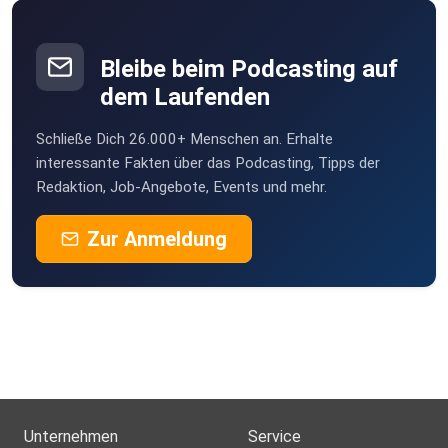
be2ekbox
Bleibe beim Podcasting auf
Mesner
dem Laufenden
Berlin
Schließe Dich 26.000+ Menschen an. Erhalte
StefanieBG
interessante Fakten über das Podcasting, Tipps der
Redaktion, Job-Angebote, Events und mehr.
Buddel003
Zur Anmeldung
Dortmund
Sigi83
Hamburg
dejavu2012
Winterthur
MLindaK
Euskirchen
Unternehmen
Service