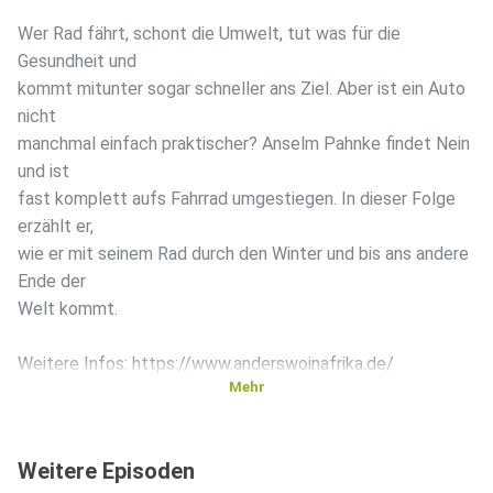
Wer Rad fährt, schont die Umwelt, tut was für die
Gesundheit und
kommt mitunter sogar schneller ans Ziel. Aber ist ein Auto
nicht
manchmal einfach praktischer? Anselm Pahnke findet Nein
und ist
fast komplett aufs Fahrrad umgestiegen. In dieser Folge
erzählt er,
wie er mit seinem Rad durch den Winter und bis ans andere
Ende der
Welt kommt.
Weitere Infos: https://www.anderswoinafrika.de/
Mehr
+++ Alle Infos zu unseren Werbepartnern finden Sie hier.
Die
Weitere Episoden
SPIEGEL-Gruppe ist nicht für den Inhalt dieser Seite