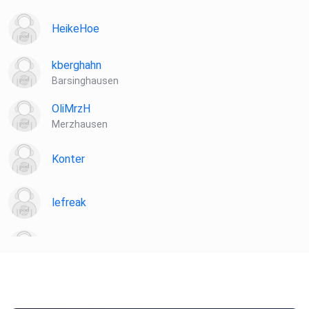
HeikeHoe
kberghahn
Barsinghausen
OliMrzH
Merzhausen
Konter
lefreak
chironia
Poramade