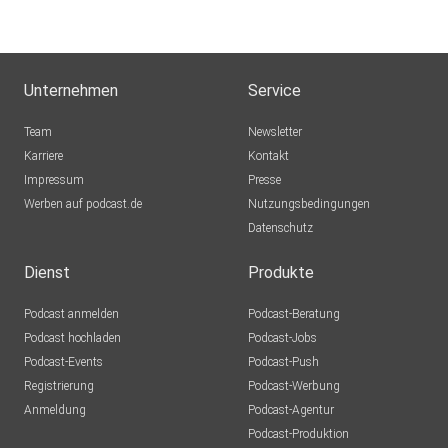
Winterthur
MLindaK
Euskirchen
Unternehmen
Service
Lausch776
Team
Newsletter
Dortmund
Karriere
Kontakt
Impressum
Epple
Presse
Werben auf podcast.de
Berlin
Nutzungsbedingungen
Datenschutz
Mecht
Sinzig
Dienst
Produkte
Podcast anmelden
Podcast-Beratung
mirkolindner
Podcast hochladen
Podcast-Jobs
Podcast-Events
Podcast-Push
UrsulaMaria
Registrierung
Podcast-Werbung
Bonn
Anmeldung
Podcast-Agentur
Tento
Podcast-Produktion