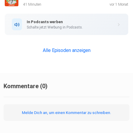
Alle Newsletter vom SPIEGEL finden Sie hier.
41 Minuten
vor 1 Monat
In Podcasts werben
Hier geht es zur SPIEGEL Akademie.
Schalte jetzt Werbung in Podcasts.
Sie möchten den SPIEGEL mitgestalten? Registrieren Sie
Alle Episoden anzeigen
sich bei
SPIEGEL Perspektiven.
Informationen zu unserer Datenschutzerklärung.
Kommentare (0)
Melde Dich an, um einen Kommentar zu schreiben.