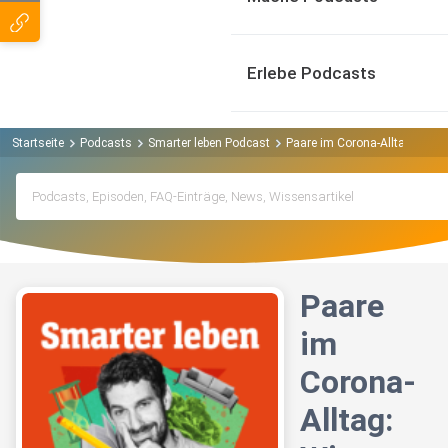
Erlebe Podcasts
Startseite
Podcasts
Smarter leben Podcast
Paare im Corona-Alltag: Wie ü
Paare
im
Corona-
Alltag: