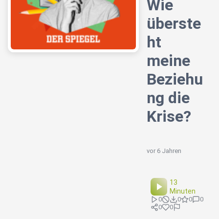
Wie
überste
ht
meine
Beziehu
ng die
Krise?
vor 6 Jahren
13
Minuten
0
0
0
0
0
0