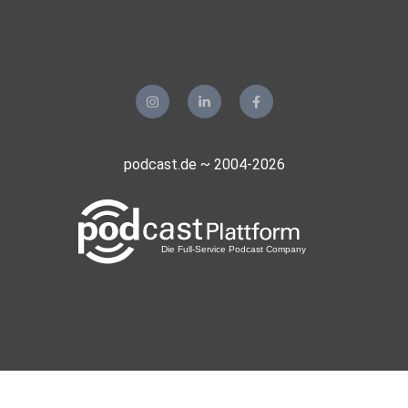
Aachen
Guido72
Erkelenz
Mohoerer
Hamburg
podcast.de ~ 2004-2026
zvtrm77b
realmblv3
Sportsfreund66
Gladbeck
meinezweite
Berlin
phuchoang