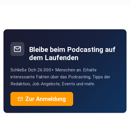
chironia
Poramade
be2ekbox
Bleibe beim Podcasting auf
Mesner
dem Laufenden
Berlin
Schließe Dich 26.000+ Menschen an. Erhalte
StefanieBG
interessante Fakten über das Podcasting, Tipps der
Redaktion, Job-Angebote, Events und mehr.
Buddel003
Zur Anmeldung
Dortmund
Sigi83
Hamburg
dejavu2012