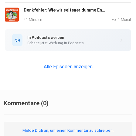
Denkfehler: Wie wir seltener dumme Entscheidungen treffen (Mit Henning Beck - Wdh. vom 28.10.23)
Alle Newsletter vom SPIEGEL finden Sie hier.
41 Minuten
vor 1 Monat
In Podcasts werben
Hier geht es zur SPIEGEL Akademie.
Schalte jetzt Werbung in Podcasts.
Sie möchten den SPIEGEL mitgestalten? Registrieren Sie
Alle Episoden anzeigen
sich bei
SPIEGEL Perspektiven.
Informationen zu unserer Datenschutzerklärung.
Kommentare (0)
Melde Dich an, um einen Kommentar zu schreiben.