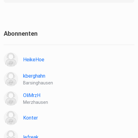
Abonnenten
HeikeHoe
kberghahn
Barsinghausen
OliMrzH
Merzhausen
Konter
lefreak