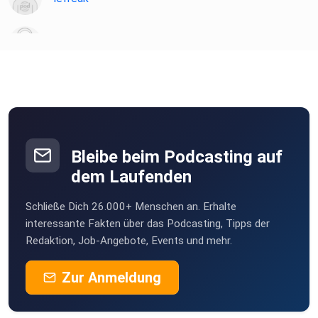
chironia
Poramade
be2ekbox
Bleibe beim Podcasting auf
Mesner
dem Laufenden
Berlin
Schließe Dich 26.000+ Menschen an. Erhalte
StefanieBG
interessante Fakten über das Podcasting, Tipps der
Redaktion, Job-Angebote, Events und mehr.
Buddel003
Zur Anmeldung
Dortmund
Sigi83