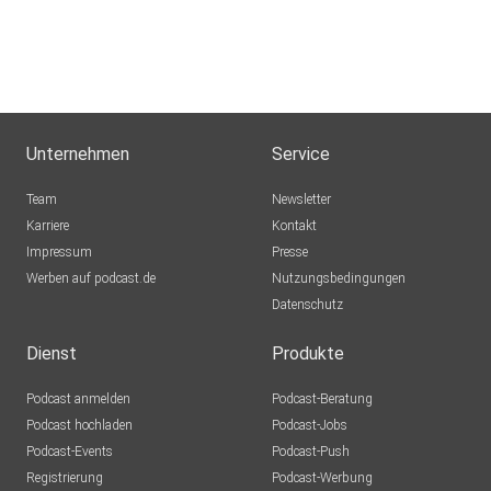
Hamburg
dejavu2012
Winterthur
MLindaK
Euskirchen
Unternehmen
Service
Lausch776
Team
Newsletter
Dortmund
Karriere
Kontakt
Impressum
Epple
Presse
Werben auf podcast.de
Berlin
Nutzungsbedingungen
Datenschutz
Mecht
Sinzig
Dienst
Produkte
Podcast anmelden
Podcast-Beratung
mirkolindner
Podcast hochladen
Podcast-Jobs
Podcast-Events
Podcast-Push
UrsulaMaria
Registrierung
Podcast-Werbung
Bonn