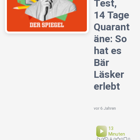
Test,
14 Tage
Quarant
äne: So
hat es
Bär
Läsker
erlebt
vor 6 Jahren
13
Minuten
0
0
0
0