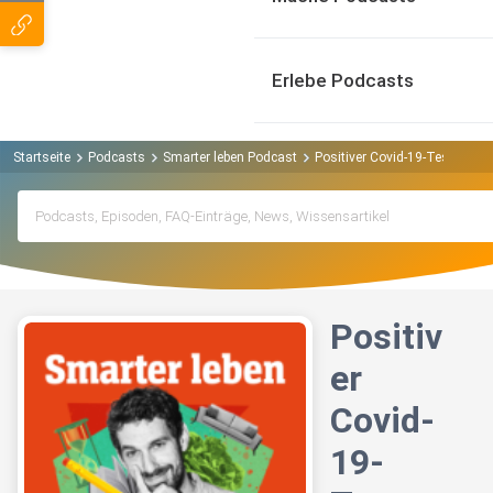
Erlebe Podcasts
Startseite
Podcasts
Smarter leben Podcast
Positiver Covid-19-Test, 14 T
Positiv
er
Covid-
19-