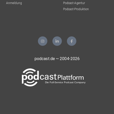
Anmeldung
Podcast-Agentur
Tento
Podcast-Produktion
Aachen
Guido72
Erkelenz
Mohoerer
Hamburg
podcast.de ~ 2004-2026
zvtrm77b
realmblv3
Sportsfreund66
Gladbeck
meinezweite
Berlin