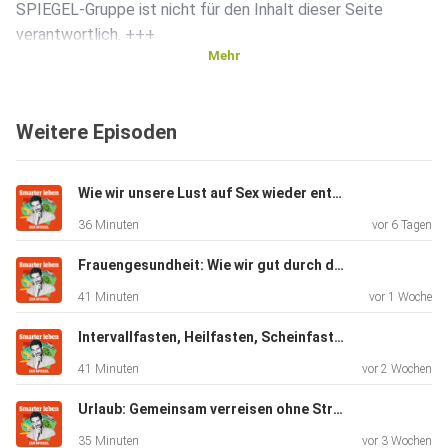
SPIEGEL-Gruppe ist nicht für den Inhalt dieser Seite
verantwortlich. +++
Mehr
Mehr Hintergründe zum Thema erhalten Sie mit SPIEGEL+.
Weitere Episoden
Entdecken
Sie die digitale Welt des SPIEGEL, unter
spiegel.de/abonnieren
Wie wir unsere Lust auf Sex wieder entdecken können (mit Stephanie Kossow)
finden Sie das passende Angebot.
36 Minuten
vor 6 Tagen
Frauengesundheit: Wie wir gut durch die Wechseljahre kommen (Mit Katrin Schaudig)
Alle SPIEGEL Podcasts finden Sie hier.
41 Minuten
vor 1 Woche
Intervallfasten, Heilfasten, Scheinfasten: Welche Methode passt zu mir? (Mit Andreas Michalsen)
Den SPIEGEL-WhatsApp-Kanal finden Sie hier.
41 Minuten
vor 2 Wochen
Urlaub: Gemeinsam verreisen ohne Stress (Mit Jochen Schliemann)
Hier geht es zu unserem SPIEGEL Shop.
35 Minuten
vor 3 Wochen