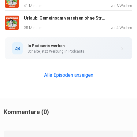
41 Minuten
vor 3 Wochen
Urlaub: Gemeinsam verreisen ohne Stress (Mit Jochen Schliemann)
Alle Newsletter vom SPIEGEL finden Sie hier.
35 Minuten
vor 4 Wochen
Hier geht es zur SPIEGEL Akademie.
In Podcasts werben
Schalte jetzt Werbung in Podcasts.
Sie möchten den SPIEGEL mitgestalten? Registrieren Sie
sich bei
Alle Episoden anzeigen
SPIEGEL Perspektiven.
Informationen zu unserer Datenschutzerklärung.
Kommentare (0)