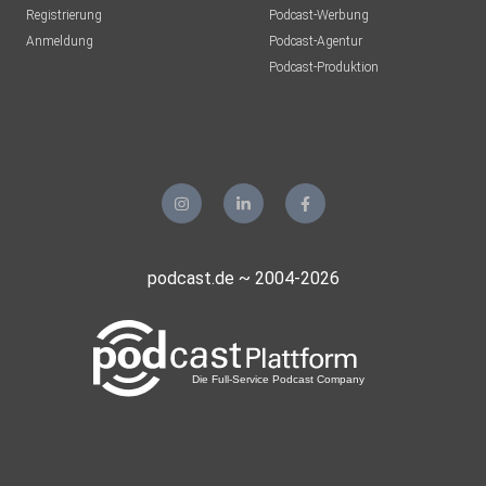
Registrierung
Podcast-Werbung
Bonn
Anmeldung
Podcast-Agentur
Tento
Podcast-Produktion
Aachen
Guido72
Erkelenz
Mohoerer
Hamburg
podcast.de ~ 2004-2026
zvtrm77b
realmblv3
Sportsfreund66
Gladbeck
meinezweite