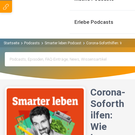
Erlebe Podcasts
Startseite
Podcasts
Smarter leben Podcast
Corona-Soforthilfen: Wie komm
Corona-
Soforth
ilfen:
Wie