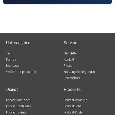
Sigi83
Hamburg
dejavu2012
Winterthur
MLindaK
Euskirchen
Unternehmen
Service
Lausch776
Team
Newsletter
Dortmund
Karriere
Kontakt
Impressum
Epple
Presse
Werben auf podcast.de
Berlin
Nutzungsbedingungen
Datenschutz
Mecht
Sinzig
Dienst
Produkte
Podcast anmelden
Podcast-Beratung
mirkolindner
Podcast hochladen
Podcast-Jobs
Podcast-Events
Podcast-Push
UrsulaMaria