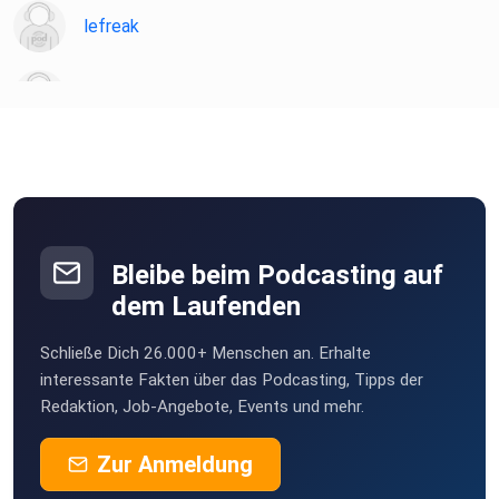
lefreak
chironia
Poramade
be2ekbox
Bleibe beim Podcasting auf
Mesner
dem Laufenden
Berlin
Schließe Dich 26.000+ Menschen an. Erhalte
StefanieBG
interessante Fakten über das Podcasting, Tipps der
Redaktion, Job-Angebote, Events und mehr.
Buddel003
Zur Anmeldung
Dortmund