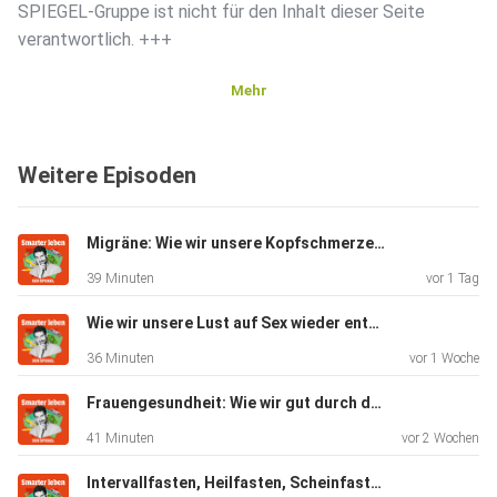
SPIEGEL-Gruppe ist nicht für den Inhalt dieser Seite
verantwortlich. +++
Mehr
Mehr Hintergründe zum Thema erhalten Sie mit SPIEGEL+.
Entdecken
Weitere Episoden
Sie die digitale Welt des SPIEGEL, unter
spiegel.de/abonnieren
finden Sie das passende Angebot.
Migräne: Wie wir unsere Kopfschmerzen verstehen und lindern können
39 Minuten
vor 1 Tag
Alle SPIEGEL Podcasts finden Sie hier.
Wie wir unsere Lust auf Sex wieder entdecken können (mit Stephanie Kossow)
36 Minuten
vor 1 Woche
Den SPIEGEL-WhatsApp-Kanal finden Sie hier.
Frauengesundheit: Wie wir gut durch die Wechseljahre kommen (Mit Katrin Schaudig)
41 Minuten
vor 2 Wochen
Hier geht es zu unserem SPIEGEL Shop.
Intervallfasten, Heilfasten, Scheinfasten: Welche Methode passt zu mir? (Mit Andreas Michalsen)