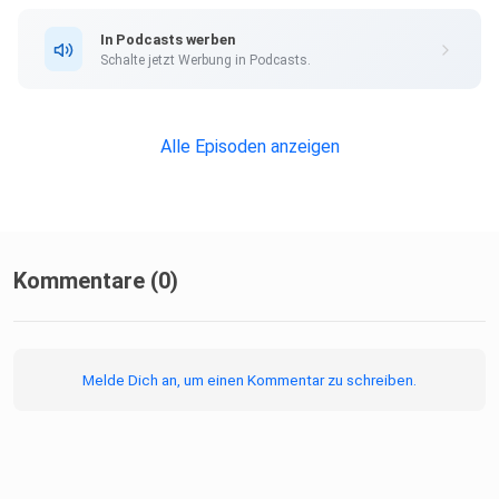
In Podcasts werben
Hier geht es zur SPIEGEL Akademie.
Schalte jetzt Werbung in Podcasts.
Sie möchten den SPIEGEL mitgestalten? Registrieren Sie
Alle Episoden anzeigen
sich bei
SPIEGEL Perspektiven.
Informationen zu unserer Datenschutzerklärung.
Kommentare (0)
Melde Dich an, um einen Kommentar zu schreiben.