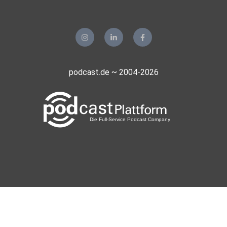
Guido72
Erkelenz
Mohoerer
Hamburg
podcast.de ~ 2004-2026
zvtrm77b
realmblv3
Sportsfreund66
Gladbeck
meinezweite
Berlin
phuchoang