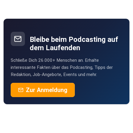
Poramade
be2ekbox
Bleibe beim Podcasting auf
Mesner
dem Laufenden
Berlin
Schließe Dich 26.000+ Menschen an. Erhalte
StefanieBG
interessante Fakten über das Podcasting, Tipps der
Redaktion, Job-Angebote, Events und mehr.
Buddel003
Zur Anmeldung
Dortmund
Sigi83
Hamburg
dejavu2012
Winterthur