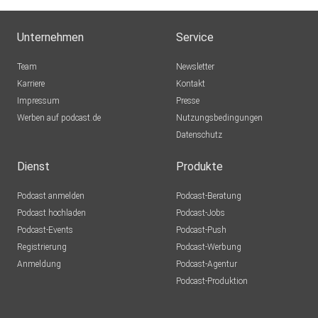
MLindaK
Euskirchen
Unternehmen
Service
Lausch776
Team
Newsletter
Dortmund
Karriere
Kontakt
Impressum
Epple
Presse
Werben auf podcast.de
Berlin
Nutzungsbedingungen
Datenschutz
Mecht
Sinzig
Dienst
Produkte
Podcast anmelden
Podcast-Beratung
mirkolindner
Podcast hochladen
Podcast-Jobs
Podcast-Events
Podcast-Push
UrsulaMaria
Registrierung
Podcast-Werbung
Bonn
Anmeldung
Podcast-Agentur
Tento
Podcast-Produktion
Aachen