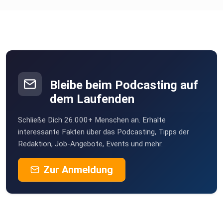
chironia
Poramade
be2ekbox
Bleibe beim Podcasting auf
Mesner
dem Laufenden
Berlin
Schließe Dich 26.000+ Menschen an. Erhalte
StefanieBG
interessante Fakten über das Podcasting, Tipps der
Redaktion, Job-Angebote, Events und mehr.
Buddel003
Zur Anmeldung
Dortmund
Sigi83
Hamburg
dejavu2012