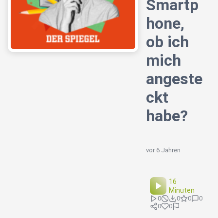
Smartp
hone,
ob ich
mich
angeste
ckt
habe?
vor 6 Jahren
16
Minuten
0
0
0
0
0
0