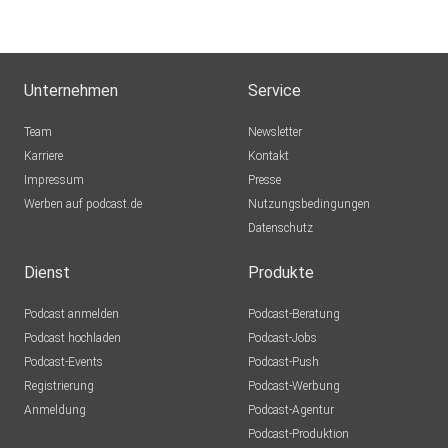
Winterthur
MLindaK
Euskirchen
Unternehmen
Service
Lausch776
Team
Newsletter
Dortmund
Karriere
Kontakt
Impressum
Epple
Presse
Werben auf podcast.de
Berlin
Nutzungsbedingungen
Datenschutz
Mecht
Sinzig
Dienst
Produkte
Podcast anmelden
Podcast-Beratung
mirkolindner
Podcast hochladen
Podcast-Jobs
Podcast-Events
Podcast-Push
UrsulaMaria
Registrierung
Podcast-Werbung
Bonn
Anmeldung
Podcast-Agentur
Tento
Podcast-Produktion