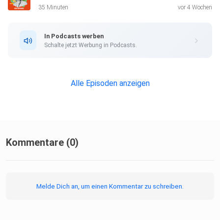
Alle Newsletter vom SPIEGEL finden Sie hier.
35 Minuten
vor 4 Wochen
In Podcasts werben
Hier geht es zur SPIEGEL Akademie.
Schalte jetzt Werbung in Podcasts.
Sie möchten den SPIEGEL mitgestalten? Registrieren Sie
Alle Episoden anzeigen
sich bei
SPIEGEL Perspektiven.
Informationen zu unserer Datenschutzerklärung.
Kommentare (0)
Melde Dich an, um einen Kommentar zu schreiben.