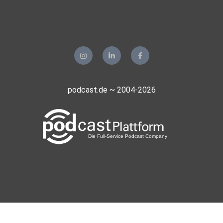
Aachen
Guido72
Erkelenz
Mohoerer
Hamburg
podcast.de ~ 2004-2026
zvtrm77b
realmblv3
Sportsfreund66
Gladbeck
meinezweite
Berlin
phuchoang