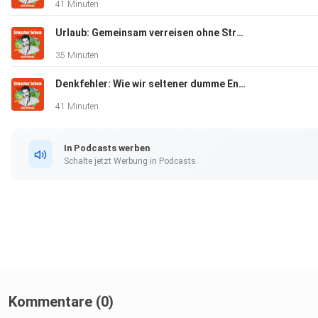
41 Minuten
Hier geht es zu unserem SPIEGEL Shop.
Urlaub: Gemeinsam verreisen ohne Stress (Mit Jochen Schliemann)
35 Minuten
Denkfehler: Wie wir seltener dumme Entscheidungen treffen (Mit Henning Beck - Wdh. vom 28.10.23)
Alle Newsletter vom SPIEGEL finden Sie hier.
41 Minuten
Hier geht es zur SPIEGEL Akademie.
In Podcasts werben
Schalte jetzt Werbung in Podcasts.
Sie möchten den SPIEGEL mitgestalten? Registrieren Sie sic
SPIEGEL Perspektiven.
Informationen zu unserer Datenschutzerklärung.
Kommentare (0)