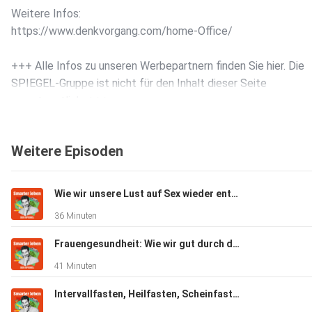
Weitere Infos:
https://www.denkvorgang.com/home-Office/
+++ Alle Infos zu unseren Werbepartnern finden Sie hier. Die
SPIEGEL-Gruppe ist nicht für den Inhalt dieser Seite
verantwortlich. +++
Weitere Episoden
Mehr Hintergründe zum Thema erhalten Sie mit SPIEGEL+. E
Sie die digitale Welt des SPIEGEL, unter spiegel.de/abonnier
finden Sie das passende Angebot.
Wie wir unsere Lust auf Sex wieder entdecken können (mit Stephanie Kossow)
36 Minuten
Alle SPIEGEL Podcasts finden Sie hier.
Frauengesundheit: Wie wir gut durch die Wechseljahre kommen (Mit Katrin Schaudig)
41 Minuten
Den SPIEGEL-WhatsApp-Kanal finden Sie hier.
Intervallfasten, Heilfasten, Scheinfasten: Welche Methode passt zu mir? (Mit Andreas Michalsen)