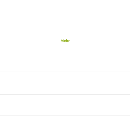
Mehr
ntdecken
en