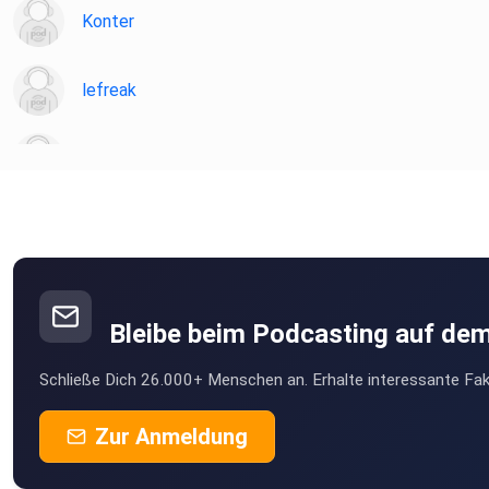
Konter
lefreak
chironia
Poramade
be2ekbox
Bleibe beim Podcasting auf de
Mesner
Schließe Dich 26.000+ Menschen an. Erhalte interessante Fak
Berlin
StefanieBG
Zur Anmeldung