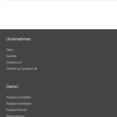
Buddel003
Dortmund
Sigi83
Hamburg
dejavu2012
Unternehmen
Winterthur
MLindaK
Team
Euskirchen
Karriere
Impressum
Lausch776
Werben auf podcast.de
Dortmund
Epple
Dienst
Berlin
Podcast anmelden
Mecht
Podcast hochladen
Sinzig
Podcast-Events
Registrierung