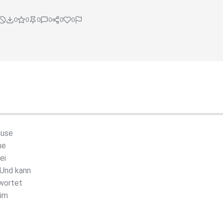
0
0
0
0
0
0
ause
he
ei
 Und kann
twortet
 im