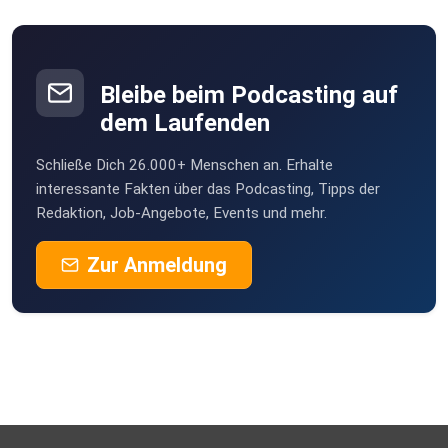
be2ekbox
Bleibe beim Podcasting auf
Mesner
dem Laufenden
Berlin
Schließe Dich 26.000+ Menschen an. Erhalte
StefanieBG
interessante Fakten über das Podcasting, Tipps der
Redaktion, Job-Angebote, Events und mehr.
Buddel003
Zur Anmeldung
Dortmund
Sigi83
Hamburg
dejavu2012
Winterthur
MLindaK