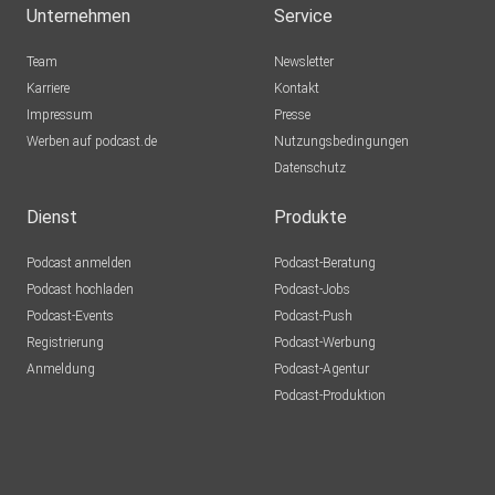
Euskirchen
Unternehmen
Service
Lausch776
Team
Newsletter
Dortmund
Karriere
Kontakt
Impressum
Epple
Presse
Werben auf podcast.de
Berlin
Nutzungsbedingungen
Datenschutz
Mecht
Sinzig
Dienst
Produkte
Podcast anmelden
Podcast-Beratung
mirkolindner
Podcast hochladen
Podcast-Jobs
Podcast-Events
Podcast-Push
UrsulaMaria
Registrierung
Podcast-Werbung
Bonn
Anmeldung
Podcast-Agentur
Tento
Podcast-Produktion
Aachen
Guido72
Erkelenz