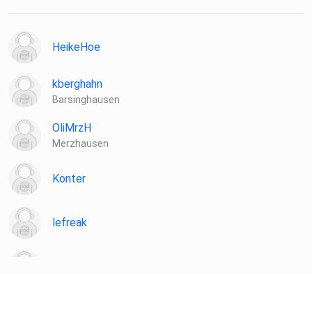
HeikeHoe
kberghahn
Barsinghausen
OliMrzH
Merzhausen
Konter
lefreak
chironia
Poramade