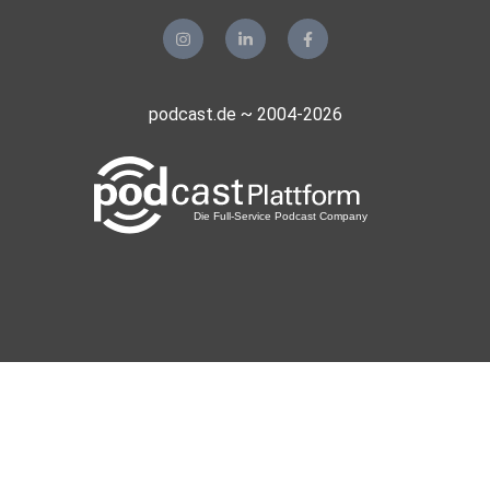
Mohoerer
Hamburg
podcast.de ~ 2004-2026
zvtrm77b
realmblv3
Sportsfreund66
Gladbeck
meinezweite
Berlin
phuchoang
Degaloni
Bohmte Hunteburg