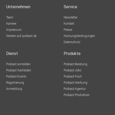
Euskirchen
Unternehmen
Service
Lausch776
Team
Newsletter
Dortmund
Karriere
Kontakt
Impressum
Epple
Presse
Werben auf podcast.de
Berlin
Nutzungsbedingungen
Datenschutz
Mecht
Sinzig
Dienst
Produkte
Podcast anmelden
Podcast-Beratung
mirkolindner
Podcast hochladen
Podcast-Jobs
Podcast-Events
Podcast-Push
UrsulaMaria
Registrierung
Podcast-Werbung
Bonn
Anmeldung
Podcast-Agentur
Tento
Podcast-Produktion
Aachen
Guido72