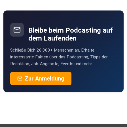
Poramade
be2ekbox
Bleibe beim Podcasting auf
Mesner
dem Laufenden
Berlin
Schließe Dich 26.000+ Menschen an. Erhalte
StefanieBG
interessante Fakten über das Podcasting, Tipps der
Redaktion, Job-Angebote, Events und mehr.
Buddel003
Zur Anmeldung
Dortmund
Sigi83
Hamburg
dejavu2012
Winterthur
MLindaK