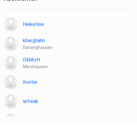
HeikeHoe
kberghahn
Barsinghausen
OliMrzH
Merzhausen
Konter
lefreak
chironia