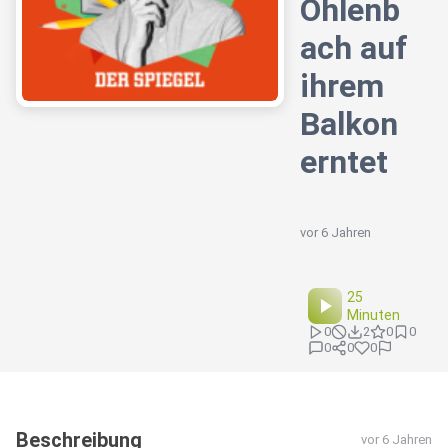
Öhlenb
ach auf
ihrem
Balkon
erntet
vor 6 Jahren
25
Minuten
0
2
0
0
0
0
0
Beschreibung
vor 6 Jahren