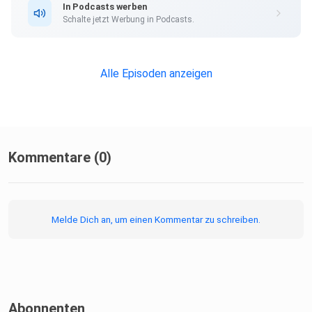
In Podcasts werben
Hier geht es zu unserem SPIEGEL Shop.
Schalte jetzt Werbung in Podcasts.
Alle Newsletter vom SPIEGEL finden Sie hier.
Alle Episoden anzeigen
Hier geht es zur SPIEGEL Akademie.
Kommentare (0)
Sie möchten den SPIEGEL mitgestalten? Registrieren Sie
sich bei
SPIEGEL Perspektiven.
Melde Dich an, um einen Kommentar zu schreiben.
Informationen zu unserer Datenschutzerklärung.
Abonnenten