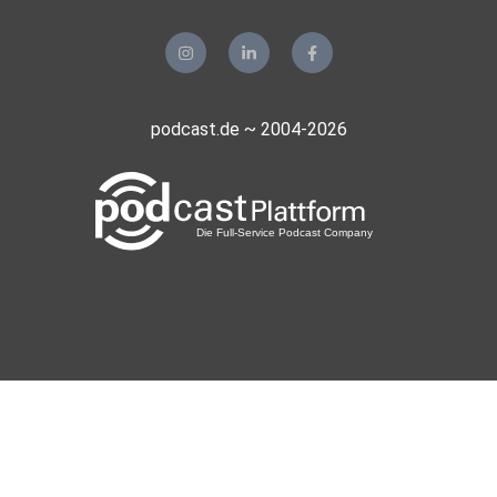
Erkelenz
Mohoerer
Hamburg
podcast.de ~ 2004-2026
zvtrm77b
realmblv3
Sportsfreund66
Gladbeck
meinezweite
Berlin
phuchoang
Degaloni