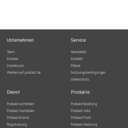
Hamburg
dejavu2012
Winterthur
MLindaK
Euskirchen
Unternehmen
Service
Lausch776
Team
Newsletter
Dortmund
Karriere
Kontakt
Impressum
Epple
Presse
Werben auf podcast.de
Berlin
Nutzungsbedingungen
Datenschutz
Mecht
Sinzig
Dienst
Produkte
Podcast anmelden
Podcast-Beratung
mirkolindner
Podcast hochladen
Podcast-Jobs
Podcast-Events
Podcast-Push
UrsulaMaria
Registrierung
Podcast-Werbung
Bonn