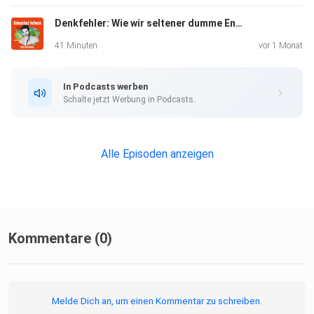
Denkfehler: Wie wir seltener dumme Entscheidungen treffen (Mit Henning Beck - Wdh. vom 28.10.23)
+++ Alle Infos zu unseren Werbepartnern finden Sie hier.
Die
41 Minuten
vor 1 Monat
SPIEGEL-Gruppe ist nicht für den Inhalt dieser Seite
verantwortlich. +++
In Podcasts werben
Schalte jetzt Werbung in Podcasts.
Mehr Hintergründe zum Thema erhalten Sie mit SPIEGEL+.
Entdecken
Alle Episoden anzeigen
Sie die digitale Welt des SPIEGEL, unter
spiegel.de/abonnieren
finden Sie das passende Angebot.
Kommentare (0)
Alle SPIEGEL Podcasts finden Sie hier.
Melde Dich an, um einen Kommentar zu schreiben.
Den SPIEGEL-WhatsApp-Kanal finden Sie hier.