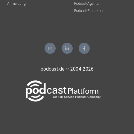
Anmeldung
Podcast-Agentur
Tento
Podcast-Produktion
Aachen
Guido72
Erkelenz
Mohoerer
Hamburg
podcast.de ~ 2004-2026
zvtrm77b
realmblv3
Sportsfreund66
Gladbeck
meinezweite
Berlin