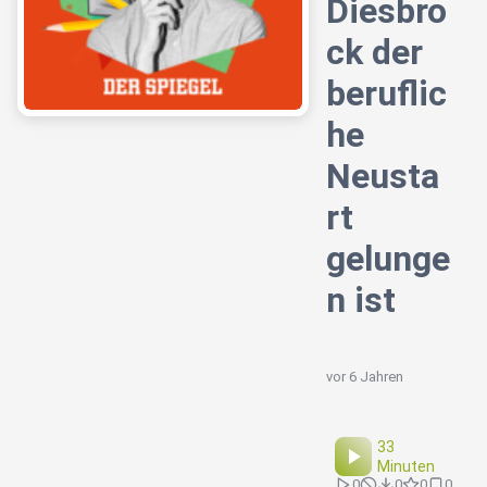
Diesbro
ck der
beruflic
he
Neusta
rt
gelunge
n ist
vor 6 Jahren
33
Minuten
0
0
0
0