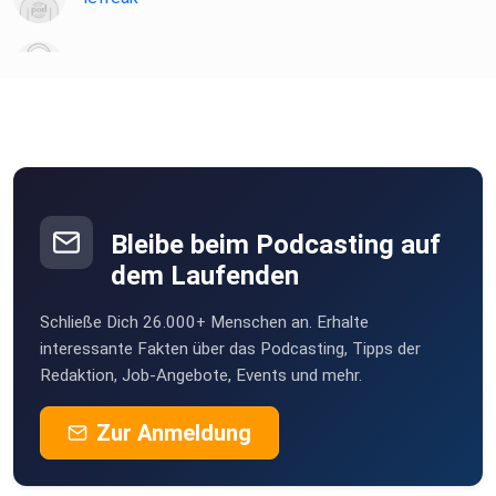
chironia
Poramade
be2ekbox
Bleibe beim Podcasting auf
Mesner
dem Laufenden
Berlin
Schließe Dich 26.000+ Menschen an. Erhalte
StefanieBG
interessante Fakten über das Podcasting, Tipps der
Redaktion, Job-Angebote, Events und mehr.
Buddel003
Zur Anmeldung
Dortmund
Sigi83