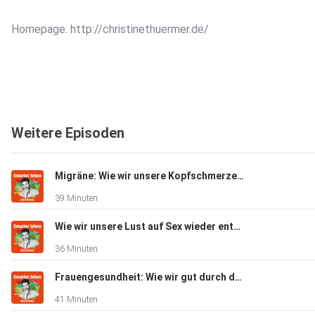
Homepage: http://christinethuermer.de/
+++ Alle Infos zu unseren Werbepartnern finden Sie hier. Die
SPIEGEL-Gruppe ist nicht für den Inhalt dieser Seite
verantwortlich. +++
Weitere Episoden
Mehr Hintergründe zum Thema erhalten Sie mit SPIEGEL+. E
Migräne: Wie wir unsere Kopfschmerzen verstehen und lindern können
Sie die digitale Welt des SPIEGEL, unter spiegel.de/abonnier
39 Minuten
finden Sie das passende Angebot.
Wie wir unsere Lust auf Sex wieder entdecken können (mit Stephanie Kossow)
36 Minuten
Alle SPIEGEL Podcasts finden Sie hier.
Frauengesundheit: Wie wir gut durch die Wechseljahre kommen (Mit Katrin Schaudig)
41 Minuten
Den SPIEGEL-WhatsApp-Kanal finden Sie hier.