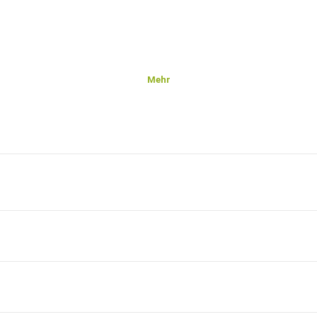
Mehr
ntdecken
en