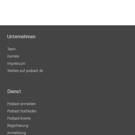
Sigi83
Hamburg
dejavu2012
Unternehmen
Winterthur
MLindaK
Team
Euskirchen
Karriere
Impressum
Lausch776
Werben auf podcast.de
Dortmund
Epple
Dienst
Berlin
Podcast anmelden
Mecht
Podcast hochladen
Sinzig
Podcast-Events
Registrierung
mirkolindner
Anmeldung