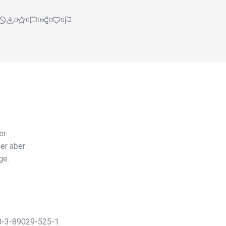
0
0
0
0
0
er
er aber
ge.
8-3-89029-525-1