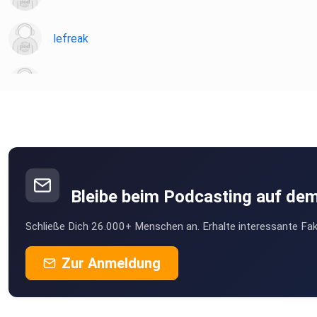
lefreak
chironia
Poramade
be2ekbox
Bleibe beim Podcasting auf de
Mesner
Schließe Dich 26.000+ Menschen an. Erhalte interessante Fak
Berlin
StefanieBG
Zur Anmeldung
Buddel003
Dortmund