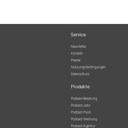
Service
Newsletter
Kontakt
Presse
Nutzungsbedingungen
Datenschutz
Produkte
Podcast-Beratung
Podcast-Jobs
Podcast-Push
Podcast-Werbung
Podcast-Agentur