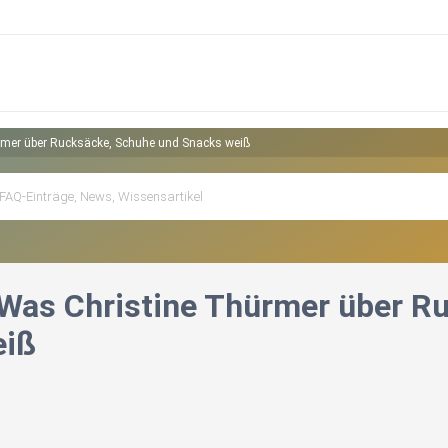
mer über Rucksäcke, Schuhe und Snacks weiß
Was Christine Thürmer über R
eiß