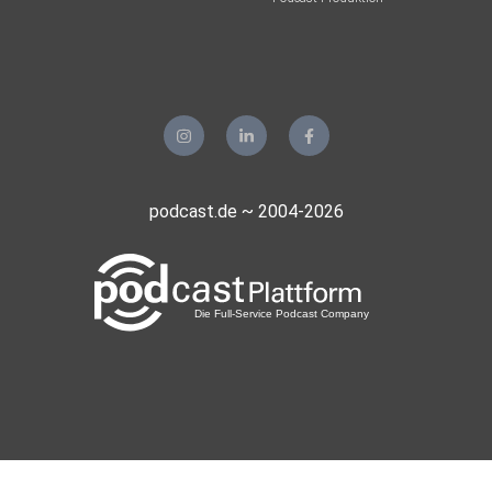
Aachen
Guido72
Erkelenz
Mohoerer
Hamburg
podcast.de ~ 2004-2026
zvtrm77b
realmblv3
Sportsfreund66
Gladbeck
meinezweite
Berlin