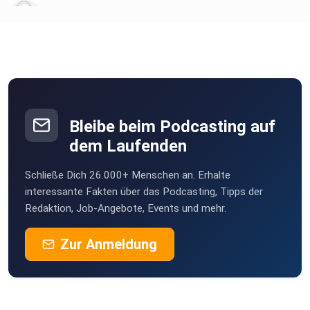
chironia
Poramade
be2ekbox
Bleibe beim Podcasting auf
Mesner
dem Laufenden
Berlin
Schließe Dich 26.000+ Menschen an. Erhalte
StefanieBG
interessante Fakten über das Podcasting, Tipps der
Redaktion, Job-Angebote, Events und mehr.
Buddel003
Zur Anmeldung
Dortmund
Sigi83
Hamburg