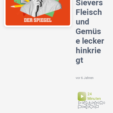
Sievers
Fleisch
und
Gemüs
e lecker
hinkrie
gt
vor 6 Jahren
24
Minuten
0
0
0
0
0
0
0