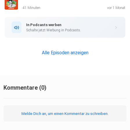
41 Minuten
vor 1 Monat
Hier geht es zu unserem SPIEGEL Shop.
In Podcasts werben
Schalte jetzt Werbung in Podcasts.
Alle Newsletter vom SPIEGEL finden Sie hier.
Alle Episoden anzeigen
Hier geht es zur SPIEGEL Akademie.
Sie möchten den SPIEGEL mitgestalten? Registrieren Sie
Kommentare (0)
sich bei
SPIEGEL Perspektiven.
Melde Dich an, um einen Kommentar zu schreiben.
Informationen zu unserer Datenschutzerklärung.