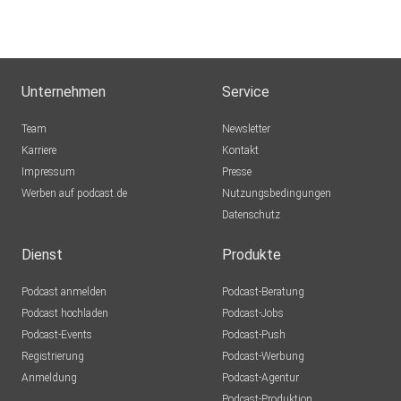
dejavu2012
Winterthur
MLindaK
Euskirchen
Unternehmen
Service
Lausch776
Team
Newsletter
Dortmund
Karriere
Kontakt
Impressum
Epple
Presse
Werben auf podcast.de
Berlin
Nutzungsbedingungen
Datenschutz
Mecht
Sinzig
Dienst
Produkte
Podcast anmelden
Podcast-Beratung
mirkolindner
Podcast hochladen
Podcast-Jobs
Podcast-Events
Podcast-Push
UrsulaMaria
Registrierung
Podcast-Werbung
Bonn
Anmeldung
Podcast-Agentur
Tento
Podcast-Produktion