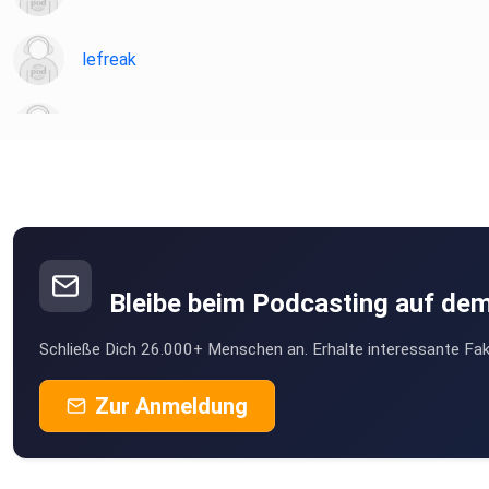
lefreak
chironia
Poramade
be2ekbox
Bleibe beim Podcasting auf de
Mesner
Schließe Dich 26.000+ Menschen an. Erhalte interessante Fak
Berlin
StefanieBG
Zur Anmeldung
Buddel003
Dortmund