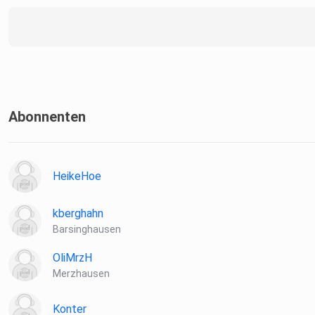
Informationen zu unserer Datenschutzerklärung.
Abonnenten
HeikeHoe
kberghahn
Barsinghausen
OliMrzH
Merzhausen
Konter