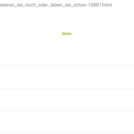
isieren_sie_noch_oder_leben_sie_schon-10881.html
Mehr
t-test/
ntdecken
en