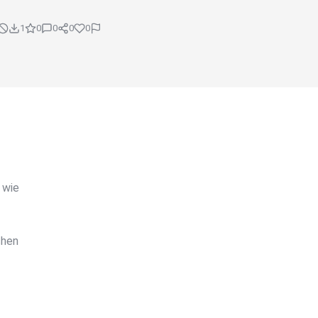
1
0
0
0
0
 wie
chen