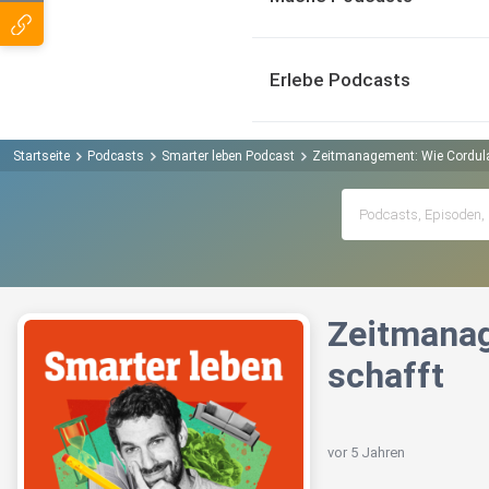
Erlebe Podcasts
Startseite
Podcasts
Smarter leben Podcast
Zeitmanagement: Wie Cordula
Zeitmanag
schafft
vor 5 Jahren