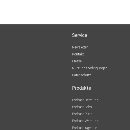
Service
Newsletter
Kontakt
Presse
Nutzungsbedingungen
Datenschutz
Produkte
Podcast-Beratung
Podcast-Jobs
Podcast-Push
Podcast-Werbung
Podcast-Agentur