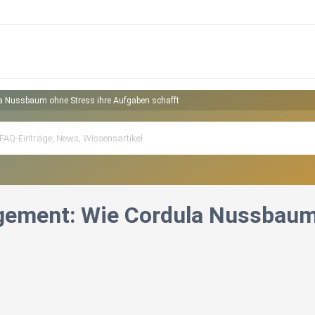
 Nussbaum ohne Stress ihre Aufgaben schafft
ement: Wie Cordula Nussbaum 