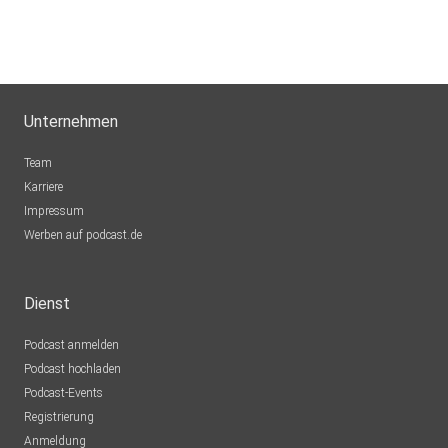
Sigi83
Hamburg
dejavu2012
Unternehmen
Winterthur
MLindaK
Team
Euskirchen
Karriere
Impressum
Lausch776
Werben auf podcast.de
Dortmund
Epple
Dienst
Berlin
Podcast anmelden
Mecht
Podcast hochladen
Sinzig
Podcast-Events
Registrierung
mirkolindner
Anmeldung