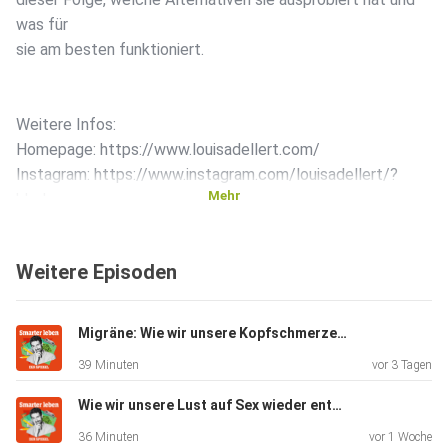
was für
sie am besten funktioniert.
Weitere Infos:
Homepage: https://www.louisadellert.com/
Instagram: https://www.instagram.com/louisadellert/?
Mehr
hl=de
Buch: https://www.komplett-media.de/de_louisa-
dellert_200143.html
Weitere Episoden
+++ Alle Infos zu unseren Werbepartnern finden Sie hier.
Migräne: Wie wir unsere Kopfschmerzen verstehen und lindern können
Die
39 Minuten
vor 3 Tagen
SPIEGEL-Gruppe ist nicht für den Inhalt dieser Seite
verantwortlich. +++
Wie wir unsere Lust auf Sex wieder entdecken können (mit Stephanie Kossow)
36 Minuten
vor 1 Woche