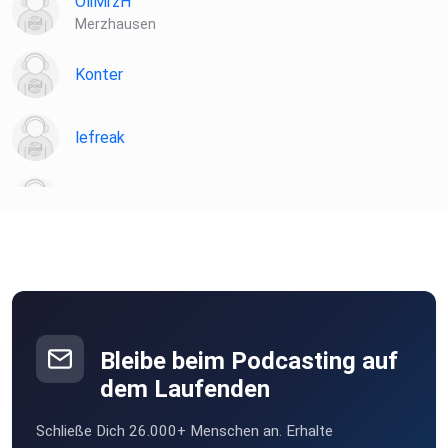
OliMrzH
Merzhausen
Konter
lefreak
chironia
Poramade
be2ekbox
Bleibe beim Podcasting auf
Mesner
dem Laufenden
Berlin
Schließe Dich 26.000+ Menschen an. Erhalte