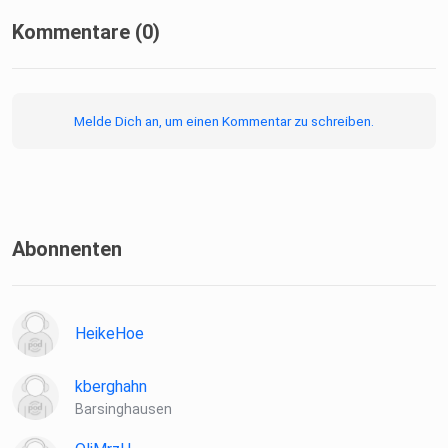
Kommentare (0)
Hier geht es zur SPIEGEL Akademie.
Melde Dich an, um einen Kommentar zu schreiben.
Sie möchten den SPIEGEL mitgestalten? Registrieren Sie
sich bei
SPIEGEL Perspektiven.
Abonnenten
Informationen zu unserer Datenschutzerklärung.
HeikeHoe
kberghahn
Barsinghausen