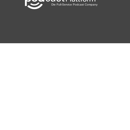
Sportsfreund66
Gladbeck
meinezweite
Berlin
phuchoang
Degaloni
Bohmte Hunteburg
Obsacura81
Wien
kyr81wg6
Radebeul
robertfriedl
Pfronten