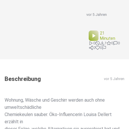
vor 5 Jahren
21
Minuten
0
1
0
0
0
0
Beschreibung
vor 5 Jahren
Wohnung, Wäsche und Geschirr werden auch ohne
umweltschädliche
Chemiekeulen sauber. Öko-Influencerin Louisa Dellert
erzählt in
dieser Folge, welche Alternativen sie ausprobiert hat und