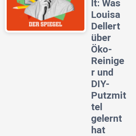
lt: Was
Louisa
Dellert
über
Öko-
Reinige
r und
DIY-
Putzmit
tel
gelernt
hat