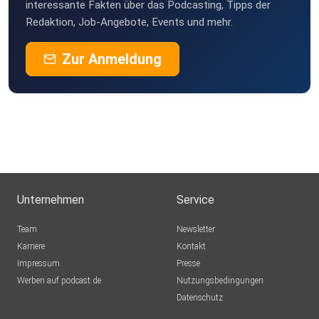
StefanieBG
interessante Fakten über das Podcasting, Tipps der
Redaktion, Job-Angebote, Events und mehr.
Buddel003
Zur Anmeldung
Dortmund
Sigi83
Hamburg
dejavu2012
Winterthur
MLindaK
Euskirchen
Unternehmen
Service
Lausch776
Team
Newsletter
Dortmund
Karriere
Kontakt
Impressum
Epple
Presse
Werben auf podcast.de
Berlin
Nutzungsbedingungen
Datenschutz
Mecht