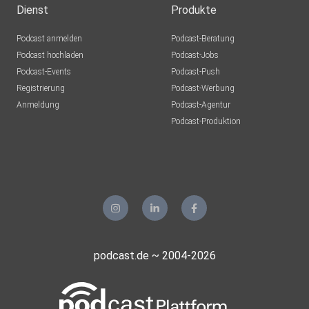
Sinzig
Dienst
Produkte
Podcast anmelden
Podcast-Beratung
mirkolindner
Podcast hochladen
Podcast-Jobs
Podcast-Events
Podcast-Push
UrsulaMaria
Registrierung
Podcast-Werbung
Bonn
Anmeldung
Podcast-Agentur
Tento
Podcast-Produktion
Aachen
Guido72
Erkelenz
Mohoerer
Hamburg
podcast.de ~ 2004-2026
zvtrm77b
realmblv3