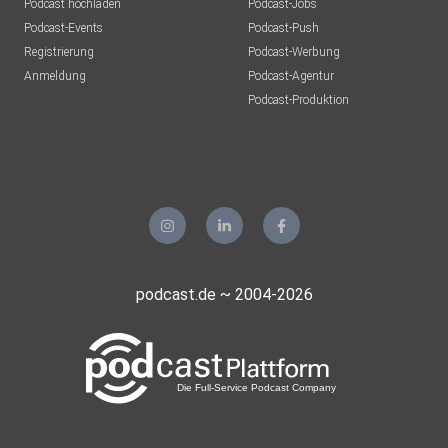
Podcast hochladen
Podcast-Jobs
Podcast-Events
Podcast-Push
UrsulaMaria
Registrierung
Podcast-Werbung
Bonn
Anmeldung
Podcast-Agentur
Tento
Podcast-Produktion
Aachen
Guido72
Erkelenz
Mohoerer
Hamburg
podcast.de ~ 2004-2026
zvtrm77b
realmblv3
Sportsfreund66
Gladbeck