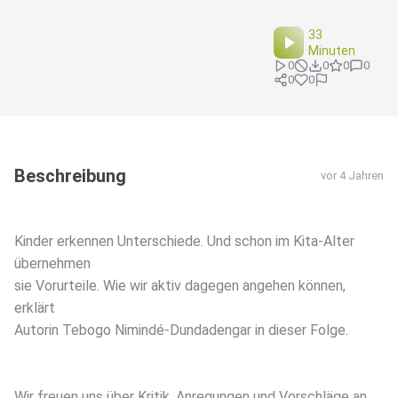
33
Minuten
0
0
0
0
0
0
Beschreibung
vor 4 Jahren
Kinder erkennen Unterschiede. Und schon im Kita-Alter
übernehmen
sie Vorurteile. Wie wir aktiv dagegen angehen können,
erklärt
Autorin Tebogo Nimindé-Dundadengar in dieser Folge.
Wir freuen uns über Kritik, Anregungen und Vorschläge an