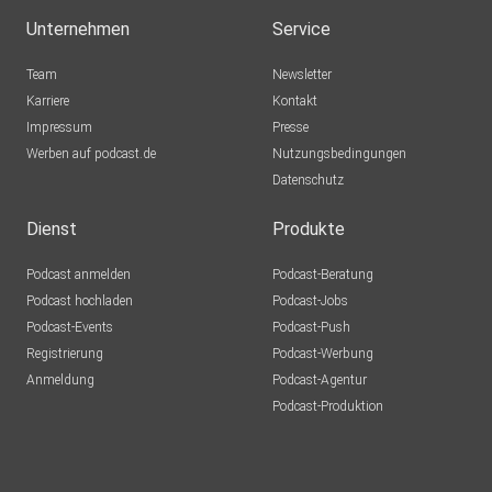
Euskirchen
Unternehmen
Service
Lausch776
Team
Newsletter
Dortmund
Karriere
Kontakt
Impressum
Epple
Presse
Werben auf podcast.de
Berlin
Nutzungsbedingungen
Datenschutz
Mecht
Sinzig
Dienst
Produkte
Podcast anmelden
Podcast-Beratung
mirkolindner
Podcast hochladen
Podcast-Jobs
Podcast-Events
Podcast-Push
UrsulaMaria
Registrierung
Podcast-Werbung
Bonn
Anmeldung
Podcast-Agentur
Tento
Podcast-Produktion
Aachen
Guido72