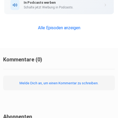
In Podcasts werben
Schalte jetzt Werbung in Podcasts.
Alle SPIEGEL Podcasts finden Sie hier.
Alle Episoden anzeigen
Den SPIEGEL-WhatsApp-Kanal finden Sie hier.
Hier geht es zu unserem SPIEGEL Shop.
Kommentare (0)
Alle Newsletter vom SPIEGEL finden Sie hier.
Melde Dich an, um einen Kommentar zu schreiben.
Hier geht es zur SPIEGEL Akademie.
Abonnenten
Sie möchten den SPIEGEL mitgestalten? Registrieren Sie