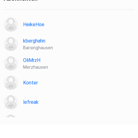
sich bei
SPIEGEL Perspektiven.
HeikeHoe
Informationen zu unserer Datenschutzerklärung.
kberghahn
Barsinghausen
OliMrzH
Merzhausen
Konter
lefreak
chironia