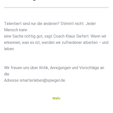
Talentiert sind nur die anderen? Stimmt nicht. Jeder
Mensch kann
eine Sache richtig gut, sagt Coach Klaus Siefert. Wenn wir
erkennen, was es ist, werden wir zufriedener arbeiten – und
leben.
Wir freuen uns über Kritik, Anregungen und Vorschläge an
die
Adresse smarterleben@spiegel.de.
Mehr
Weitere Infos:Homepage:
https://siefert-talente.de/
Linkedin: https://ch.linkedin.com/in/klaus-siefert-