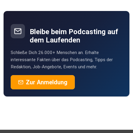
Poramade
be2ekbox
Bleibe beim Podcasting auf
Mesner
dem Laufenden
Berlin
Schließe Dich 26.000+ Menschen an. Erhalte
StefanieBG
interessante Fakten über das Podcasting, Tipps der
Redaktion, Job-Angebote, Events und mehr.
Buddel003
Zur Anmeldung
Dortmund
Sigi83
Hamburg
dejavu2012
Winterthur
MLindaK