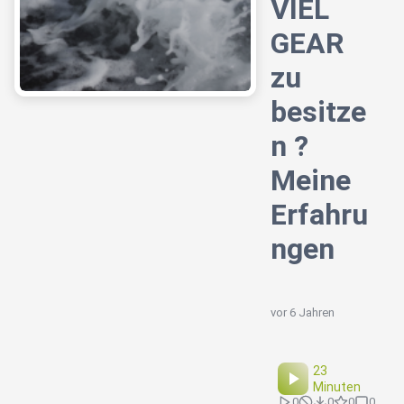
VIEL
GEAR
zu
besitze
n ?
Meine
Erfahru
ngen
vor 6 Jahren
23
Minuten
0
0
0
0