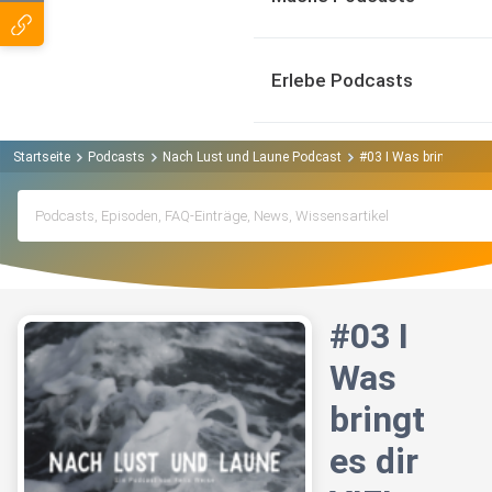
Erlebe Podcasts
Startseite
Podcasts
Nach Lust und Laune Podcast
#03 I Was bringt es d
#03 I
Was
bringt
es dir