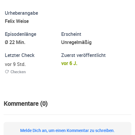
Themen dabei sind. Falls ich auch über Dinge reden soll
Urheberangabe
die ihr euch wünscht, dann sendet mir eine DM auf
Felix Weise
Instagram @felixweise__
Episodenlänge
Erscheint
Ø 22 Min.
Unregelmäßig
Letzter Check
Zuerst veröffentlicht
vor 6 J.
vor 9 Std.
Checken
Kommentare (0)
Melde Dich an, um einen Kommentar zu schreiben.