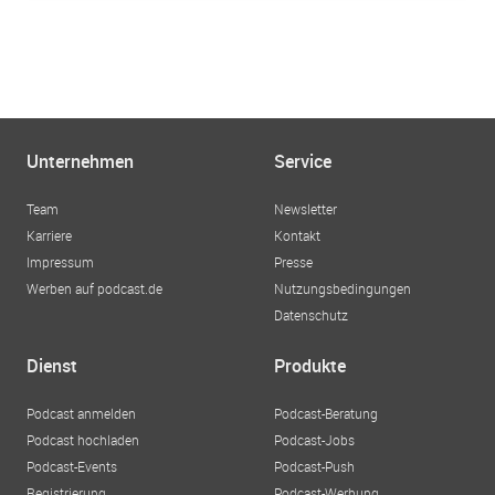
Unternehmen
Service
Team
Newsletter
Karriere
Kontakt
Impressum
Presse
Werben auf podcast.de
Nutzungsbedingungen
Datenschutz
Dienst
Produkte
Podcast anmelden
Podcast-Beratung
Podcast hochladen
Podcast-Jobs
Podcast-Events
Podcast-Push
Registrierung
Podcast-Werbung