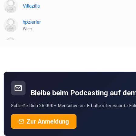
Villazilla
hpzierler
Wien
wgb8isko
Bleibe beim Podcasting auf de
Schließe Dich 26.000+ Menschen an. Erhalte interessante Fak
Zur Anmeldung