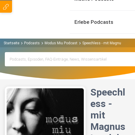
Erlebe Podcasts
Startseite
Podcasts
Modus Miu Podcast
Speechless - mit Magnus Lands
Speechl
ess -
mit
Magnus