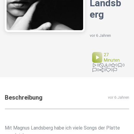
Landsb
erg
vor 6 Jahren
27
Minuten
0
0
0
0
0
0
0
Beschreibung
vor 6 Jahren
Mit Magnus Landsberg habe ich viele Songs der Platte