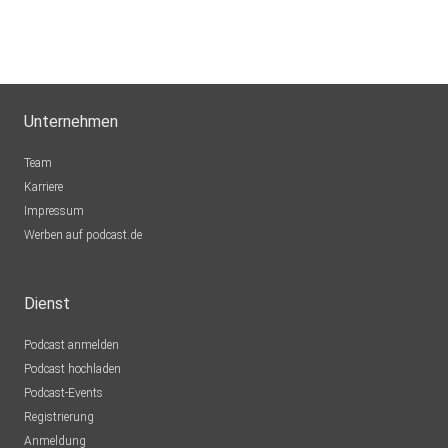
Unternehmen
Team
Karriere
Impressum
Werben auf podcast.de
Dienst
Podcast anmelden
Podcast hochladen
Podcast-Events
Registrierung
Anmeldung