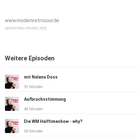
www.modernretrosoul.de
www.miu-music.org
Weitere Episoden
mit Nalena Doss
52 Minuten
Aufbruchsstimmung
48 Minuten
Die WM Halftimeshow - why?
58 Minuten