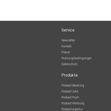
Service
Newsletter
Kontakt
Presse
Nutzungsbedingungen
Datenschutz
Produkte
Podcast-Beratung
Podcast-Jobs
Podcast-Push
Podcast-Werbung
Podcast-Agentur