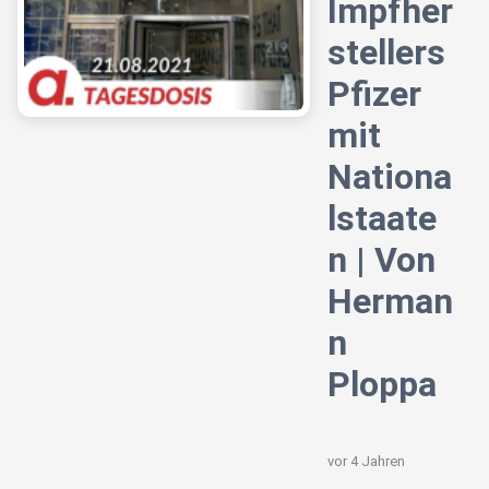
Impfher
stellers
Pfizer
mit
Nationa
lstaate
n | Von
Herman
n
Ploppa
vor 4 Jahren