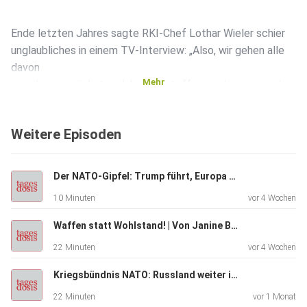
Ende letzten Jahres sagte RKI-Chef Lothar Wieler schier
unglaubliches in einem TV-Interview: „Also, wir gehen alle
davon
Mehr
aus, dass im nächsten Jahr Impfstoffe zugelassen werden.
Wir
wissen nicht genau, wie die wirken. Wie gut die wirken. Was
Weitere Episoden
die
bewirken. Aber ich bin sehr optimistisch, dass es
Impfstoffe
Der NATO-Gipfel: Trump führt, Europa folgt | Von Rainer Rupp
gibt.“ (1)
10 Minuten
vor 4 Wochen
Waffen statt Wohlstand! | Von Janine Beicht
Wir werden also mit massivem Erpressungsdruck dazu
22 Minuten
vor 4 Wochen
gebracht, uns
eine Substanz einzuverleiben, über deren Wirkungsweise
Kriegsbündnis NATO: Russland weiter im Visier | Von Tilo Gräser
und
22 Minuten
vor 1 Monat