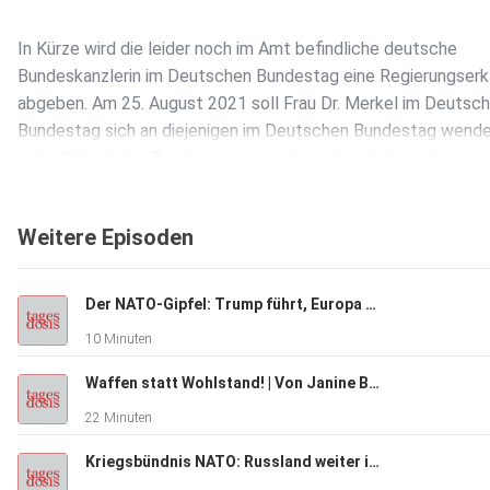
In Kürze wird die leider noch im Amt befindliche deutsche
Bundeskanzlerin im Deutschen Bundestag eine Regierungserk
abgeben. Am 25. August 2021 soll Frau Dr. Merkel im Deutsc
Bundestag sich an diejenigen im Deutschen Bundestag wende
jeden Schritt der Bundesregierung akzeptiert haben, der in
Afghanistan zu der größten Niederlage moralischer, militärisc
und gesamtstaatlicher Dimension deutscher Politik seit Bes
Weitere Episoden
der Bundesrepublik Deutschland geführt hat. Die deutschen
Bundeskanzler von Konrad Adenauer über Willy Brandt und H
Schmidt bis Helmut Kohl haben die Bundesrepublik Deutschla
Der NATO-Gipfel: Trump führt, Europa folgt | Von Rainer Rupp
die Lage versetzt, die Chance für die staatliche Einheit des
10 Minuten
deutschen Volkes zu schaffen und ein geachtetes Mitglied d
Völkergemeinschaft zu werden.
Waffen statt Wohlstand! | Von Janine Beicht
22 Minuten
Die Bundeskanzlerin Frau Dr. Angela Merkel ist dabei, aus ihre
Kriegsbündnis NATO: Russland weiter im Visier | Von Tilo Gräser
politischen Scheitern das Scheitern Deutschlands und damit 