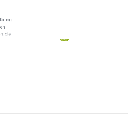
lärung
hen
n, die
Mehr
her
tehen
elmut
nd in
er
m
von