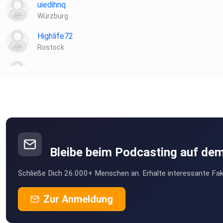
uiedihnq
Würzburg
_
Highlife72
Rostock
Patreon: https://www.patreon.com/apolut
llvkvfh2
schitthelm
flattr: https://flattr.com/@apolut
Vlotho
Scoob
Tipeee: https://de.tipeee.com/apolut
Buxtehude
Bleibe beim Podcasting auf de
Annemaria
Schließe Dich 26.000+ Menschen an. Erhalte interessante Fak
Wehr
Instagram: https://www.instagram.com/apolut_net
Giniwin
Zur Anmeldung
München
Facebook: https://www.facebook.com/apolut