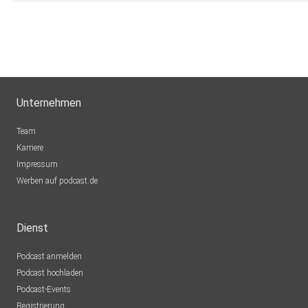
drberti
R_M: Bisch
Twitter: https://twitter.com/apolut_net
Odysee: https://odysee.com/@apolut:a
Unternehmen
Team
Hosted on Acast. See acast.com/privacy for more informatio
Karriere
Impressum
Werben auf podcast.de
Dienst
Podcast anmelden
Podcast hochladen
Podcast-Events
Registrierung