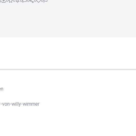
0
0
0
0
0
0
en
nd-von-willy-wimmer