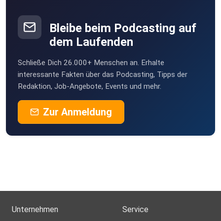
Unterstütze apolut:
Scoob
Buxtehude
Bleibe beim Podcasting auf
Annemaria
IBAN: DE40 8506 0000 1010 7380 26
dem Laufenden
Wehr
Schließe Dich 26.000+ Menschen an. Erhalte
Giniwin
BIC: GENODEF1PR2
interessante Fakten über das Podcasting, Tipps der
München
Redaktion, Job-Angebote, Events und mehr.
drberti
Zur Anmeldung
R_M: Bisch
Verwendungszweck: apolut
Kontoinhaber: apolut GmbH
Volksbank Pirna eG
Unternehmen
Service