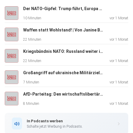
Genehmigung
Der NATO-Gipfel: Trump führt, Europa folgt | Von Rainer Rupp
der Rettungsaktion der Bundeswehr in Afghanistan
10 Minuten
vor 1 Monat
abgestimmt. Die
Debatte begann mit einer Regierungserklärung der
Waffen statt Wohlstand! | Von Janine Beicht
Bundeskanzlerin,
22 Minuten
vor 1 Monat
die es in sich hatte. Im Spiegel habe ich zwei Artikel
darüber
Kriegsbündnis NATO: Russland weiter im Visier | Von Tilo Gräser
gefunden, die beide bestenfalls teilweise aufgezeigt
22 Minuten
vor 1 Monat
haben, was
Merkel da erzählt hat. Der erste Artikel trug die Überschrift
Großangriff auf ukrainische Militärziele | Von Thomas Röper
„Merkels Regierungserklärung – »Die Taliban sind jetzt
7 Minuten
vor 1 Monat
Realität
AfD-Parteitag: Den wirtschaftslibertären Kurs fortsetzen | Von Paul Clemente
in Afghanistan«“ (1) und der zweite trug die Überschrift
„Merkel
8 Minuten
vor 1 Monat
und das Afghanistan-Desaster – War doch nicht alles
schlecht„(2).
In Podcasts werben
Schalte jetzt Werbung in Podcasts.