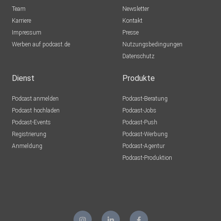
_
Team
Newsletter
Karriere
Kontakt
Impressum
Presse
Patreon: https://www.patreon.com/apolut
Werben auf podcast.de
Nutzungsbedingungen
Datenschutz
flattr: https://flattr.com/@apolut
Dienst
Produkte
Podcast anmelden
Podcast-Beratung
Podcast hochladen
Podcast-Jobs
Tipeee: https://de.tipeee.com/apolut
Podcast-Events
Podcast-Push
Registrierung
Podcast-Werbung
Anmeldung
Podcast-Agentur
Instagram: https://www.instagram.com/apolut_net
Podcast-Produktion
Facebook: https://www.facebook.com/apolut