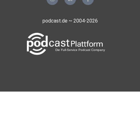
Twitter: https://twitter.com/apolut_net
podcast.de ~ 2004-2026
Odysee: https://odysee.com/@apolut:a
Hosted on Acast. See acast.com/privacy for more
information.