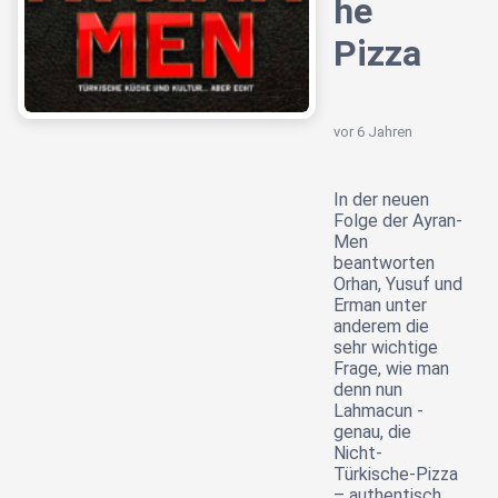
he
Pizza
vor 6 Jahren
In der neuen
Folge der Ayran-
Men
beantworten
Orhan, Yusuf und
Erman unter
anderem die
sehr wichtige
Frage, wie man
denn nun
Lahmacun -
genau, die
Nicht-
Türkische-Pizza
– authentisch