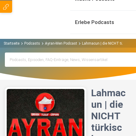
Erlebe Podcasts
Startseite
Podcasts
Ayran-Men Podcast
Lahmacun | die NICHT türkische
Lahmac
un | die
NICHT
türkisc