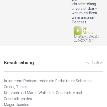
jahrzehntelang
unverzichtbar -
warum erklären
wir in unserem
Podcast.
59
Minuten
0
0
0
0
0
0
0
Beschreibung
vor 3 Jahren
In unserem Podcast reden die Redakteure Sebastian
Grüner, Tobias
Költzsch und Martin Wolf über Geschichte und
Geschichten des
Magnetbandes.