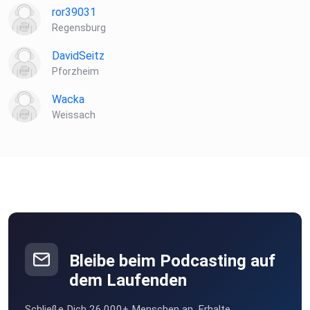
ror39031
Regensburg
DavidSeitz
Pforzheim
Wacka
Weissach
Bleibe beim Podcasting auf
dem Laufenden
Schließe Dich 26.000+ Menschen an. Erhalte