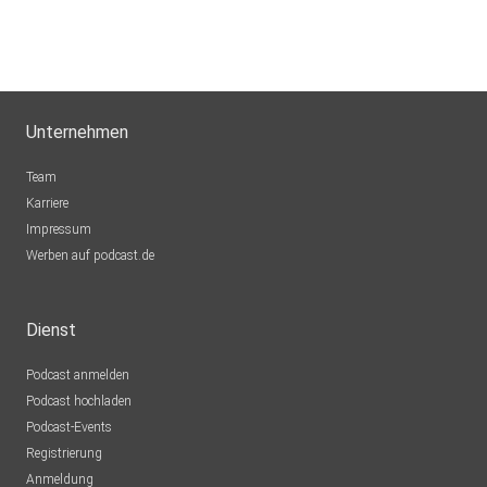
Unternehmen
Team
Karriere
Impressum
Werben auf podcast.de
Dienst
Podcast anmelden
Podcast hochladen
Podcast-Events
Registrierung
Anmeldung