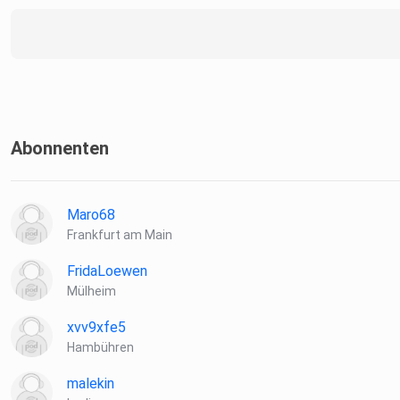
Abonnenten
Maro68
Frankfurt am Main
FridaLoewen
Mülheim
xvv9xfe5
Hambühren
malekin