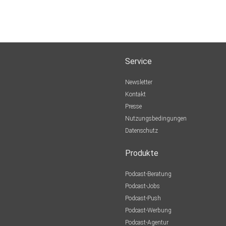
Service
Newsletter
Kontakt
Presse
Nutzungsbedingungen
Datenschutz
Produkte
Podcast-Beratung
Podcast-Jobs
Podcast-Push
Podcast-Werbung
Podcast-Agentur