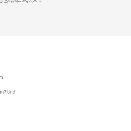
0
0
0
0
0
im
um? Und