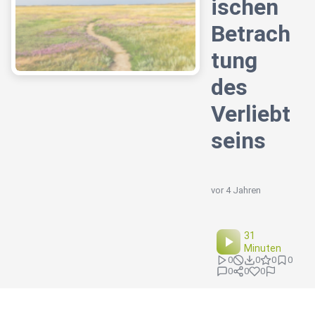
ischen
Betrach
tung
des
Verliebt
seins
vor 4 Jahren
31
Minuten
0
0
0
0
0
0
0