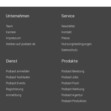
Unternehmen
Service
Team
Newsletter
Karriere
Kontakt
Impressum
Presse
Werben auf podcast.de
Nutzungsbedingungen
Datenschutz
Dienst
Produkte
Podcast anmelden
Podcast-Beratung
Podcast hochladen
Podcast-Jobs
Podcast-Events
Podcast-Push
Registrierung
Podcast-Werbung
Anmeldung
Podcast-Agentur
Podcast-Produktion