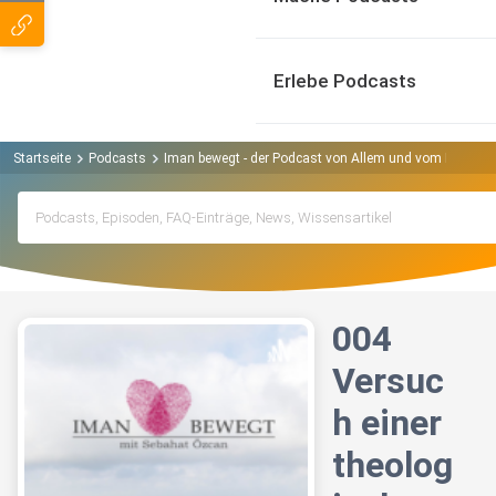
Erlebe Podcasts
Startseite
Podcasts
Iman bewegt - der Podcast von Allem und vom Einen P
004
Versuc
h einer
theolog