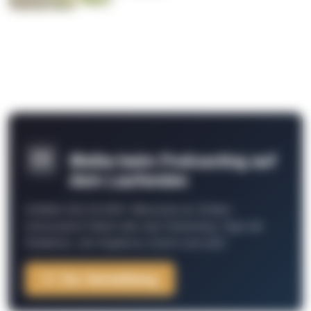
Bleibe beim Podcasting auf
dem Laufenden
Schließe Dich 26.000+ Menschen an. Erhalte
interessante Fakten über das Podcasting, Tipps der
Redaktion, Job-Angebote, Events und mehr.
Zur Anmeldung