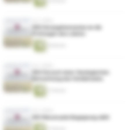
26 Minuten
vor 4 Jahren
005 Herangehensweise an die
Prüfungen des Lebens
38 Minuten
vor 4 Jahren
004 Versuch einer theologischen
Betrachtung des Verliebtseins
31 Minuten
vor 5 Jahren
003 Warum jede Begegnung zählt
14 Minuten