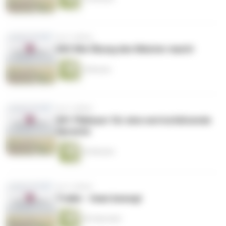
vor 5 Jahren
002 Wie Übung den Meister macht
4 Minuten
vor 5 Jahren
001 Plädoyer für eine wertschätzende
Sprache
26 Minuten
vor 5 Jahren
Trailer - Iman bewegt
38 Sekunden