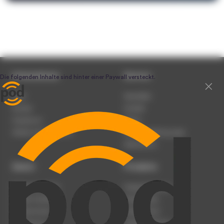
Unternehmen
Service
Team
Newsletter
Karriere
Kontakt
Impressum
Presse
Werben auf podcast.de
Nutzungsbedingungen
Datenschutz
Dienst
Produkte
Podcast anmelden
Podcast-Beratung
Podcast hochladen
Podcast-Jobs
Podcast-Events
Podcast-Push
Registrierung
Podcast-Werbung