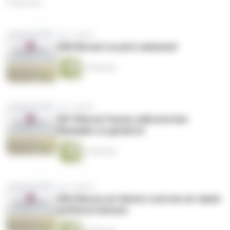
9 Episoden
vor 2 Jahren
008 Worauf es jetzt ankommt
19 Minuten
vor 3 Jahren
007 Warum Fasten während des
Ramadan so genial ist
15 Minuten
vor 4 Jahren
006 Warum wir lästern und wie wir damit
aufhören können