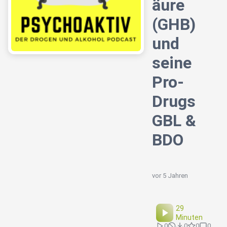
äure
(GHB)
und
seine
Pro-
Drugs
GBL &
BDO
vor 5 Jahren
29
Minuten
0
0
0
0