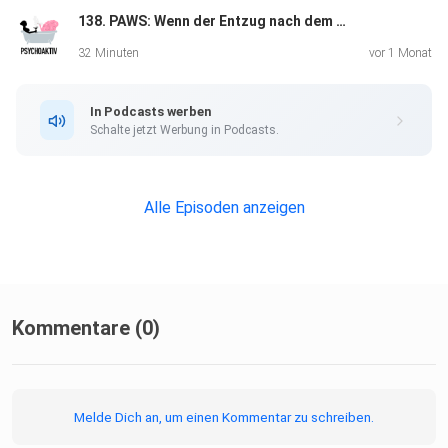
138. PAWS: Wenn der Entzug nach dem Entzug kommt
Garantie
risikofrei testen.
32 Minuten
vor 1 Monat
Weitere Links
In Podcasts werben
Schalte jetzt Werbung in Podcasts.
Buch: Drogen und ihre Wirkung
WhatsApp-Channel
Alle Episoden anzeigen
Suchttherapeutische Praxis – buche dir dein kostenloses
Erstgespräch!
Zuhörerumfrage
Kommentare (0)
Extras
Melde Dich an, um einen Kommentar zu schreiben.
Psychoaktiv-Merch