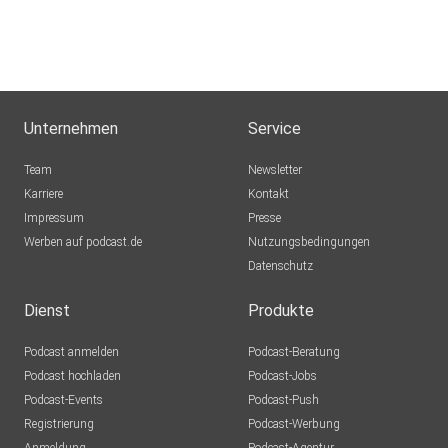
ou6dys82
DaniRpunkt
Stockstadt am Rhein
Unternehmen
Service
Andyschorppy
Team
Newsletter
Villingen-Schwenningen
Karriere
Kontakt
Impressum
Chermette
Presse
Werben auf podcast.de
Köln
Nutzungsbedingungen
Datenschutz
Rambow
Ketsch
Dienst
Produkte
SlimBoyJo
Podcast anmelden
Podcast-Beratung
Pforzheim
Podcast hochladen
Podcast-Jobs
Podcast-Events
Podcast-Push
gaia0601
Registrierung
Podcast-Werbung