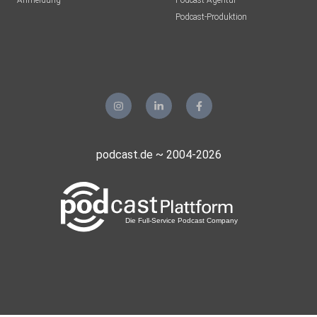
Anmeldung
Podcast-Agentur
Kimix2024
Podcast-Produktion
Gelsenkirchen
Gulgul
Herzogenaurach
Simoneundvier
Losheim
Vattiscast
podcast.de ~ 2004-2026
Trier
Danzzon
ERFURT
Sonnenbienchen
Mühltal
Koerner
Berlin