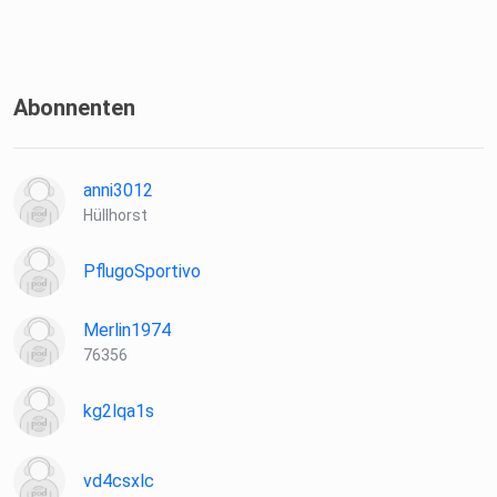
Zum Newsletter
Anonyme Folgenwünsche
Abonnenten
anni3012
Hüllhorst
PflugoSportivo
Merlin1974
76356
kg2lqa1s
vd4csxlc