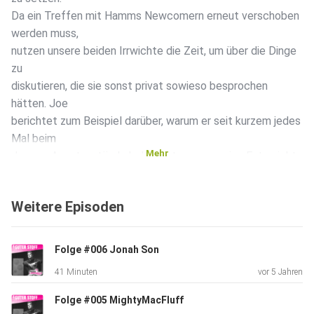
Da ein Treffen mit Hamms Newcomern erneut verschoben
werden muss,
nutzen unsere beiden Irrwichte die Zeit, um über die Dinge
zu
diskutieren, die sie sonst privat sowieso besprochen
hätten. Joe
berichtet zum Beispiel darüber, warum er seit kurzem jedes
Mal beim
Mehr
Joggen Angstzustände bekommt, wenn er eine Ente sieht.
Philipp gibt
erste Einblicke in sein neues Filmprojekt und beide
Weitere Episoden
diskutieren
Hand in Hand über die Ästhetik von Kai Pflaumes
Instagram-Account.
Folge #006 Jonah Son
Feuer frei.
41 Minuten
vor 5 Jahren
Folge #005 MightyMacFluff