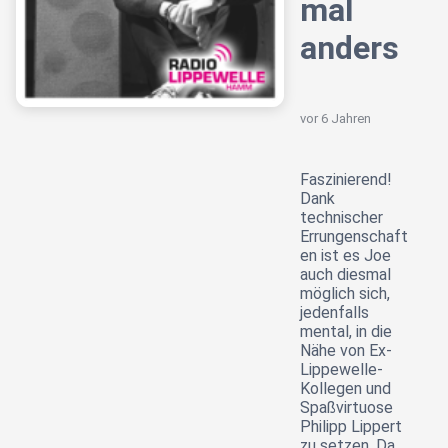
mal
anders
vor 6 Jahren
Faszinierend!
Dank
technischer
Errungenschaft
en ist es Joe
auch diesmal
möglich sich,
jedenfalls
mental, in die
Nähe von Ex-
Lippewelle-
Kollegen und
Spaßvirtuose
Philipp Lippert
zu setzen. Da