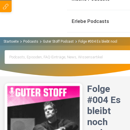
Erlebe Podcasts
Startseite
Podcasts
Guter Stoff Podcast
Folge #004 Es bleibt noch mal a
Folge
#004 Es
bleibt
noch