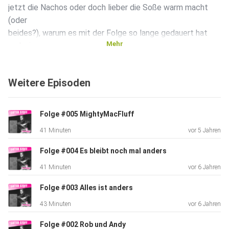
jetzt die Nachos oder doch lieber die Soße warm macht
(oder
beides?), warum es mit der Folge so lange gedauert hat
Mehr
und wie es
so ist während der Corona-Zeit DJ zu sein. Viel Spaß!
Weitere Episoden
Folge #005 MightyMacFluff
41 Minuten
vor 5 Jahren
Folge #004 Es bleibt noch mal anders
41 Minuten
vor 6 Jahren
Folge #003 Alles ist anders
43 Minuten
vor 6 Jahren
Folge #002 Rob und Andy