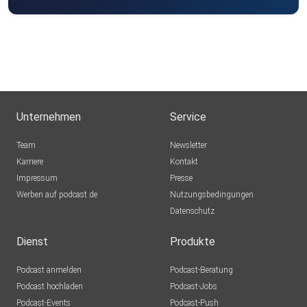
Unternehmen
Service
Team
Newsletter
Karriere
Kontakt
Impressum
Presse
Werben auf podcast.de
Nutzungsbedingungen
Datenschutz
Dienst
Produkte
Podcast anmelden
Podcast-Beratung
Podcast hochladen
Podcast-Jobs
Podcast-Events
Podcast-Push