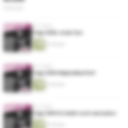
6 Episoden
vor 5 Jahren
Folge #006 Jonah Son
41 Minuten
vor 5 Jahren
Folge #005 MightyMacFluff
41 Minuten
vor 6 Jahren
Folge #004 Es bleibt noch mal anders
41 Minuten