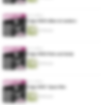
vor 6 Jahren
Folge #003 Alles ist anders
43 Minuten
vor 6 Jahren
Folge #002 Rob und Andy
38 Minuten
vor 6 Jahren
Folge #001 Open Rim
48 Minuten