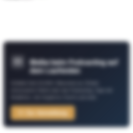
Bleibe beim Podcasting auf
dem Laufenden
Schließe Dich 26.000+ Menschen an. Erhalte
interessante Fakten über das Podcasting, Tipps der
Redaktion, Job-Angebote, Events und mehr.
Zur Anmeldung