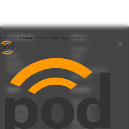
Unternehmen
Service
Team
Newsletter
Karriere
Kontakt
Impressum
Presse
Werben auf podcast.de
Nutzungsbedingungen
Datenschutz
Dienst
Produkte
Podcast anmelden
Podcast-Beratung
Podcast hochladen
Podcast-Jobs
Podcast-Events
Podcast-Push
Registrierung
Podcast-Werbung