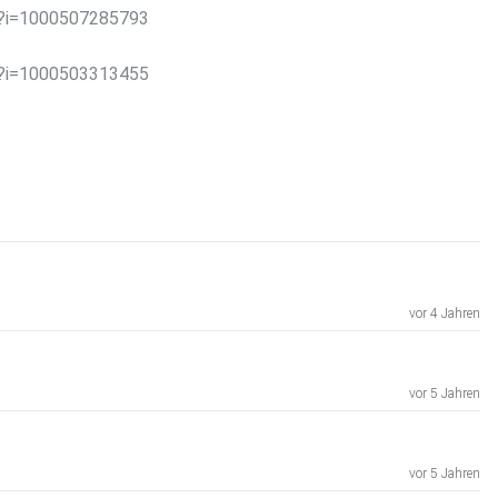
0?i=1000507285793
0?i=1000503313455
0?i=1000506471462
vor 4 Jahren
vor 5 Jahren
vor 5 Jahren