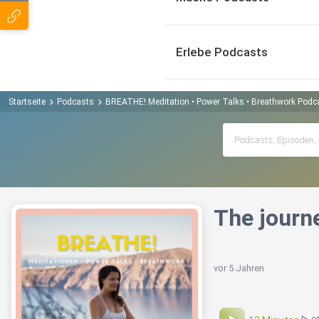
Erlebe Podcasts
Startseite
Podcasts
BREATHE! Meditation • Power Talks • Breathwork Podc
The journ
vor 5 Jahren