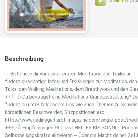
13 Minuten
0
Beschreibung
⊹ Bitte höre dir vor deiner ersten Meditation den Trailer an ⊹
findest du wichtige Infos und Erklärungen zur Meditation, de
Talks, den Walking Meditations, dem Breathwork und den Sle
+++ 𓁉 Du benötigst eine Meditations-Grundausstattung? Da
findest du unter folgendem Link wie auch Themen zu Schwan
körperlichen Beschwerden, Sitzpositionen etc.:
https://www.nadinegerhardt-magazine.com/single-post/medi
+++ 𓁉 Empfehlungen Podcast HEITER BIS SONNIG: Podcas
Selbstheilungskräfte aktivieren ~ Über die Macht deiner Gefü