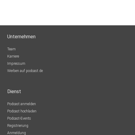
Unternehmen
Team
Karriere
Impressum
Werben auf podcast.de
Dienst
Podcast anmelden
Podcast hochladen
Podcast-Events
Registrierung
Anmeldung