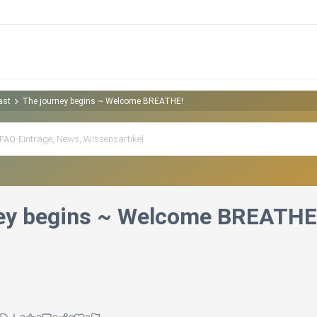
ast
The journey begins ~ Welcome BREATHE!
ey begins ~ Welcome BREATHE