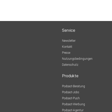
Service
Newsletter
Kontakt
Presse
Nutzungsbedingungen
Datenschutz
Produkte
Podcast-Beratung
Podcast-Jobs
Podcast-Push
Podcast-Werbung
Podcast-Agentur