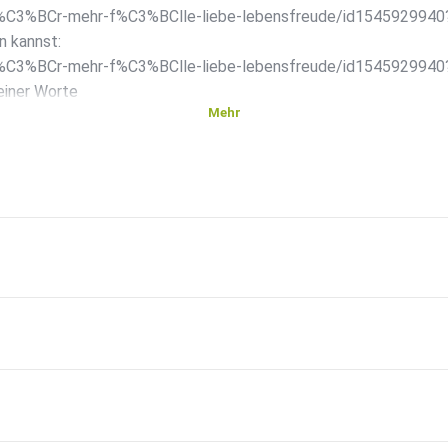
g-f%C3%BCr-mehr-f%C3%BClle-liebe-lebensfreude/id154592994
n kannst:
g-f%C3%BCr-mehr-f%C3%BClle-liebe-lebensfreude/id154592994
einer Worte
Mehr
g-f%C3%BCr-mehr-f%C3%BClle-liebe-lebensfreude/id154592994
gram:
se:
en
iTunes
e