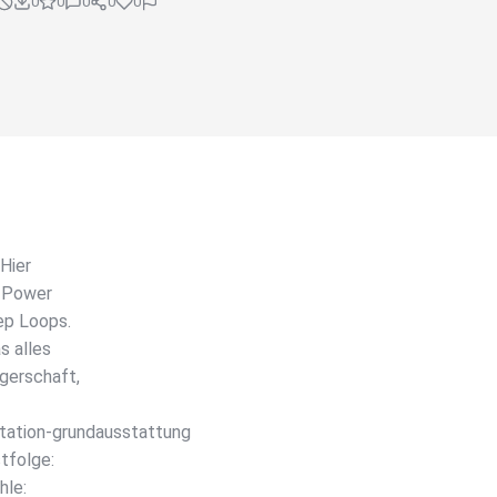
0
0
0
0
0
 Hier
n Power
ep Loops.
s alles
gerschaft,
tation-grundausstattung
tfolge:
hle: