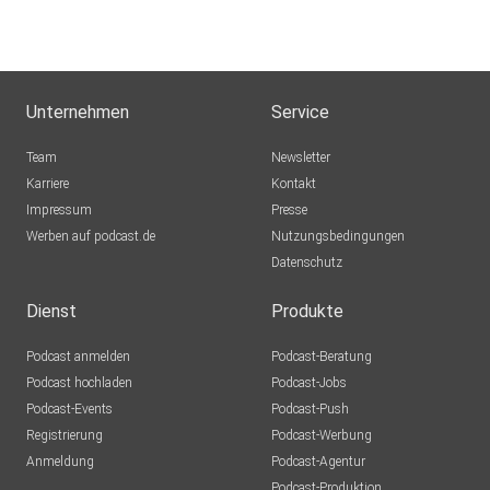
Unternehmen
Service
Team
Newsletter
Karriere
Kontakt
Impressum
Presse
Werben auf podcast.de
Nutzungsbedingungen
Datenschutz
Dienst
Produkte
Podcast anmelden
Podcast-Beratung
Podcast hochladen
Podcast-Jobs
Podcast-Events
Podcast-Push
Registrierung
Podcast-Werbung
Anmeldung
Podcast-Agentur
Podcast-Produktion