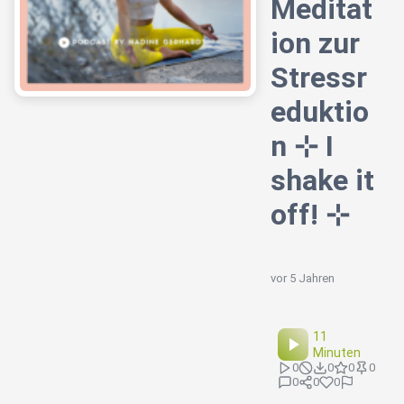
Meditat
ion zur
Stressr
eduktio
n ⊹ I
shake it
off! ⊹
vor 5 Jahren
11
Minuten
0
0
0
0
0
0
0