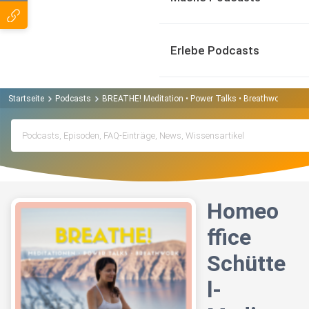
Erlebe Podcasts
Startseite
Podcasts
BREATHE! Meditation • Power Talks • Breathwork Podc
Homeo
ffice
Schütte
l-