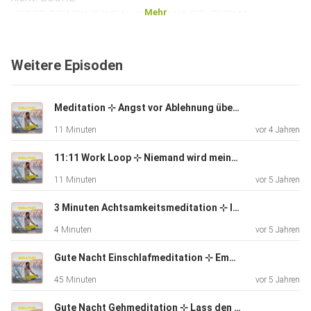
Mehr
JETZT DEINEN KUNDALINI YOGAKURS. THEMA
LEBENSFREUDE:
https://www.nadinegerhardt.com/kundalini-yoga-online-
Weitere Episoden
livestream
SICHERE JETZT DEINEN COACHING CAFÉ PLATZ:
https://www.nadinegerhardt.com/coaching-cafe-
Meditation ⊹ Angst vor Ablehnung überwinden (11 Min.) ⊹
gruppenkurs BREATHE!
11 Minuten
vor 4 Jahren
Eine liebevolle Begleitung für deinen Alltag ~ von Seele zu
Seele.
11:11 Work Loop ⊹ Niemand wird meine Vision brechen ⊹
+++ 𓁉 Du benötigst eine Meditations-Grundausstattung?
11 Minuten
vor 5 Jahren
Das alles
findest du unter folgendem Link wie auch Themen zu
3 Minuten Achtsamkeitsmeditation ⊹ Innere Klarheit am Kaminfeuer ⊹
Schwangerschaft,
4 Minuten
vor 5 Jahren
körperlichen Beschwerden, Sitzpositionen etc.:
https://www.nadinegerhardt-magazine.com/single-
Gute Nacht Einschlafmeditation ⊹ Embodiment & Visionen der Neuen Welt ⊹
post/meditation-grundausstattung
45 Minuten
vor 5 Jahren
+++ 𓁉 Empfehlungen Coaching-Podcast HEITER BIS
Gute Nacht Gehmeditation ⊹ Lass den Tag hinter dir ⊹
SONNIG: