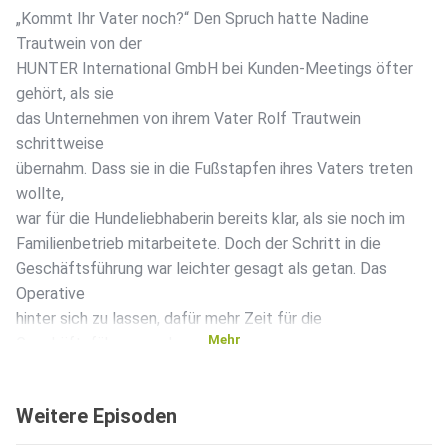
„Kommt Ihr Vater noch?“ Den Spruch hatte Nadine
Trautwein von der
HUNTER International GmbH bei Kunden-Meetings öfter
gehört, als sie
das Unternehmen von ihrem Vater Rolf Trautwein
schrittweise
übernahm. Dass sie in die Fußstapfen ihres Vaters treten
wollte,
war für die Hundeliebhaberin bereits klar, als sie noch im
Familienbetrieb mitarbeitete. Doch der Schritt in die
Geschäftsführung war leichter gesagt als getan. Das
Operative
hinter sich zu lassen, dafür mehr Zeit für die
Mehr
Geschäftsführung und
für sich zu haben, musste sie erst lernen. Das breite
Aufgabenspektrum brachte sie teilweise an ihre Grenzen.
Weitere Episoden
Wie Nadine
Trautwein die Nachfolge schließlich doch erfolgreich