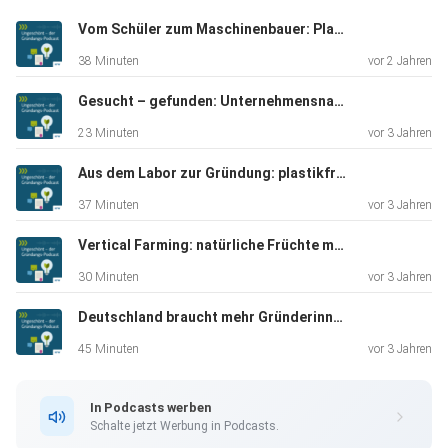
gestaltete,
Vom Schüler zum Maschinenbauer: Plastik-Recycling mit 3-D-Druck
die Internationalisierung der Marke HUNTER vorantrieb und
38 Minuten
vor 2 Jahren
im
Unternehmen auf agiles Arbeiten umstellte, verrät sie in
Gesucht – gefunden: Unternehmensnachfolgebörse nexxt-change
dieser
23 Minuten
vor 3 Jahren
Folge von „Ungeschönt“.
Aus dem Labor zur Gründung: plastikfreie Zukunft mit traceless
37 Minuten
vor 3 Jahren
Vertical Farming: natürliche Früchte mit künstlicher Intelligenz
30 Minuten
vor 3 Jahren
Deutschland braucht mehr Gründerinnen
45 Minuten
vor 3 Jahren
In Podcasts werben
Schalte jetzt Werbung in Podcasts.