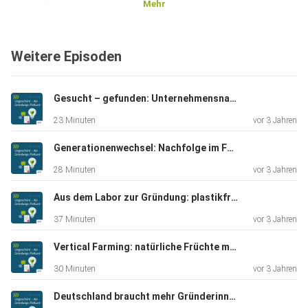
Mehr
waren das
Filament und die Maschinen umso gefragter. Die Schüler-
Gründer
Weitere Episoden
passten ihr Geschäftsmodell an und stellen seitdem
Filament und die
dafür notwendigen Maschinen her. Ihrer Vision vom
Gesucht – gefunden: Unternehmensnachfolgebörse nexxt-change
dezentralen
23 Minuten
vor 3 Jahren
Plastik-Recycling für 3-D-Druck sind sie ein ganzes Stück
näher
Generationenwechsel: Nachfolge im Familienbetrieb
gekommen, seitdem sich auch Universitäten und die
28 Minuten
vor 3 Jahren
Automobilindustrie für ihre „Quite interesting Technologies“
(QiTech) interessieren.
Aus dem Labor zur Gründung: plastikfreie Zukunft mit traceless
37 Minuten
vor 3 Jahren
Vertical Farming: natürliche Früchte mit künstlicher Intelligenz
30 Minuten
vor 3 Jahren
Deutschland braucht mehr Gründerinnen