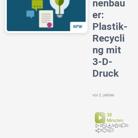
nenbau
er:
Plastik-
Recycli
ng mit
3-D-
Druck
vor 2 Jahren
38
Minuten
0
0
0
0
0
0