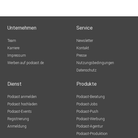
Unternehmen
Service
Team
Newsletter
Karriere
Kontakt
Impressum
Presse
Werben auf podcast.de
Nutzungsbedingungen
Datenschutz
Dienst
Produkte
Podcast anmelden
Podcast-Beratung
Podcast hochladen
Podcast-Jobs
Podcast-Events
Podcast-Push
Registrierung
Podcast-Werbung
Anmeldung
Podcast-Agentur
Podcast-Produktion