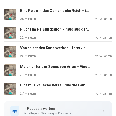
Eine Reise in das Osmanische Reich – im Museum Fünf Kontinente
Konzept und Organisation: Ilka Mestemacher, Marius
35 Minuten
vor 3 Jahren
Wittke &
Marlene Thiele
Flucht im Heißluftballon – raus aus der DDR!
22 Minuten
vor 4 Jahren
Musik: "Shipyard" von Jan Morgenstern
Von reisenden Kunstwerken – Interview mit Kuratorin Monika Bayer-Wermuth
36 Minuten
vor 4 Jahren
Förderung: Junger Freundeskreis der Kulturstiftung der
Malen unter der Sonne von Arles – Vincent Van Goghs Frankreichreisen
Länder
21 Minuten
vor 4 Jahren
Eine musikalische Reise – wie die Laute nach Europa kam
27 Minuten
vor 4 Jahren
In Podcasts werben
Schalte jetzt Werbung in Podcasts.