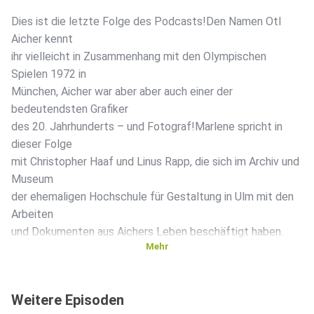
Dies ist die letzte Folge des Podcasts!Den Namen Otl
Aicher kennt
ihr vielleicht in Zusammenhang mit den Olympischen
Spielen 1972 in
München, Aicher war aber aber auch einer der
bedeutendsten Grafiker
des 20. Jahrhunderts – und Fotograf!Marlene spricht in
dieser Folge
mit Christopher Haaf und Linus Rapp, die sich im Archiv und
Museum
der ehemaligen Hochschule für Gestaltung in Ulm mit den
Arbeiten
und Dokumenten aus Aichers Leben beschäftigt haben.
Mehr
Fotos zur Folge findet ihr auf unserem Blog
https://neugierigimmuseum.wordpress.com/ und auf
Weitere Episoden
Instagram.