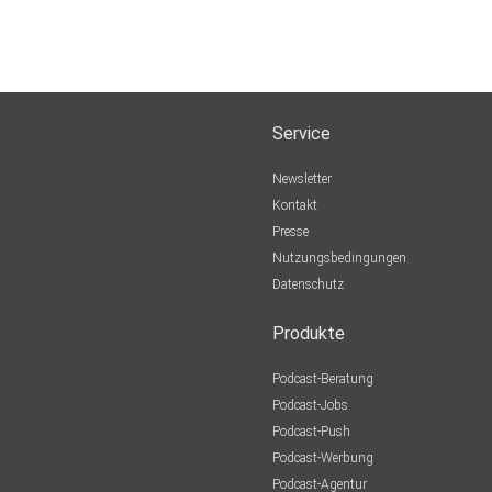
Service
Newsletter
Kontakt
Presse
Nutzungsbedingungen
Datenschutz
Produkte
Podcast-Beratung
Podcast-Jobs
Podcast-Push
Podcast-Werbung
Podcast-Agentur