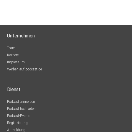
Unternehmen
Team
Karriere
Impressum
Werben auf podcast.de
Dienst
Podcast anmelden
Podcast hochladen
Podcast-Events
Registrierung
Anmeldung