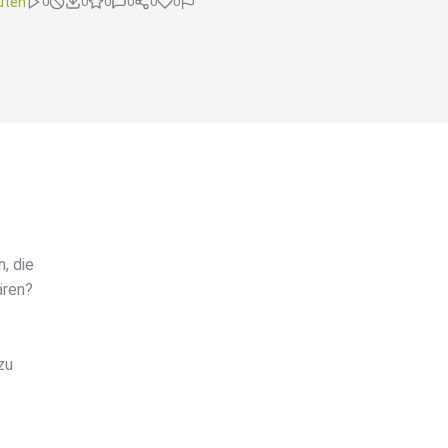
uten
0
0
0
0
0
0
, die
ären?
zu