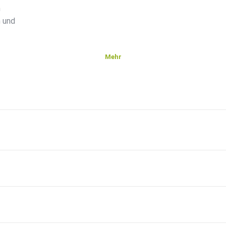
n
h und
Mehr