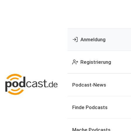
Anmeldung
Registrierung
Podcast-News
Finde Podcasts
Mache Podcasts