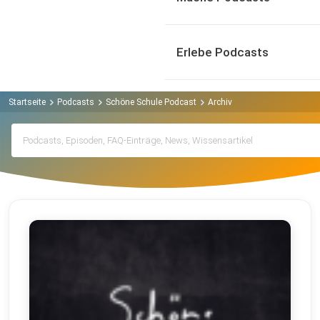
Erlebe Podcasts
Startseite
Podcasts
Schöne Schule Podcast
Archiv