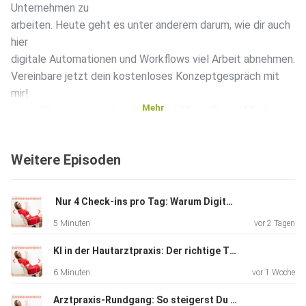
Unternehmen zu
arbeiten. Heute geht es unter anderem darum, wie dir auch
hier
digitale Automationen und Workflows viel Arbeit abnehmen.
Vereinbare jetzt dein kostenloses Konzeptgespräch mit
mir!
Mehr
https://konzept.katjaholzhey.com/ Meine Social Media
Kanäle für
mehr Input: Instagram:
Weitere Episoden
https://www.instagram.com/katjaholzhey
Facebook: https://www.facebook.com/holzheyconsulting
LinkedIn:
️ Nur 4 Check-ins pro Tag: Warum Digitalisierung in der Arztpraxis nicht reicht
https://www.linkedin.com/in/katja-holzhey XING:
5 Minuten
vor 2 Tagen
https://www.xing.com/profile/Katja_Holzhey Meine
Webseite:
KI in der Hautarztpraxis: Der richtige Trigger spart Zeit
https://www.katjaholzhey.com
6 Minuten
vor 1 Woche
Arztpraxis-Rundgang: So steigerst Du mit klaren Prozessen Deine Marge