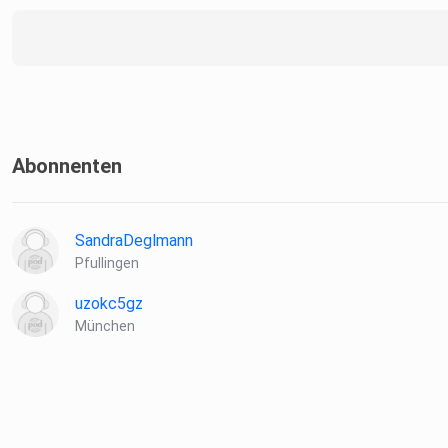
Abonnenten
SandraDeglmann
Pfullingen
uzokc5gz
München