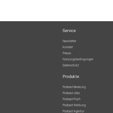
Service
Newsletter
Kontakt
Presse
Nutzungsbedingungen
Datenschutz
Produkte
Podcast-Beratung
Podcast-Jobs
Podcast-Push
Podcast-Werbung
Podcast-Agentur