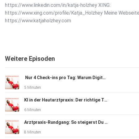
https://www.linkedin.com/in/katja-holzhey XING:
https://www.xing.com/profile/Katja_Holzhey Meine Webseite
https://www.katjaholzhey.com
Weitere Episoden
️ Nur 4 Check-ins pro Tag: Warum Digitalisierung in der Arztpraxis nicht reicht
5 Minuten
KI in der Hautarztpraxis: Der richtige Trigger spart Zeit
6 Minuten
Arztpraxis-Rundgang: So steigerst Du mit klaren Prozessen Deine Marge
8 Minuten