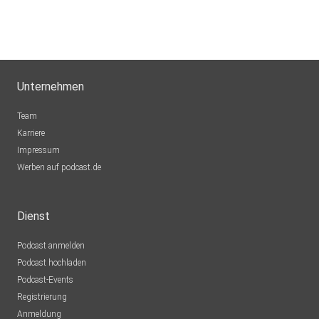
Unternehmen
Team
Karriere
Impressum
Werben auf podcast.de
Dienst
Podcast anmelden
Podcast hochladen
Podcast-Events
Registrierung
Anmeldung