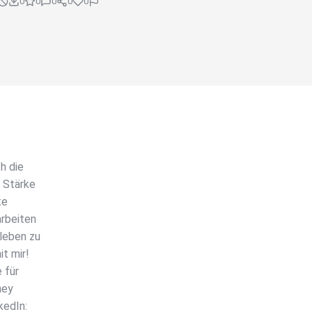
0
0
0
0
0
h die
 Stärke
te
arbeiten
leben zu
t mir!
 für
hey
kedIn: