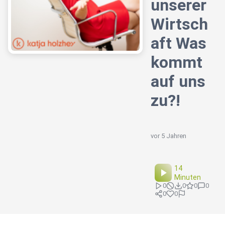
unserer
Wirtsch
aft Was
kommt
auf uns
zu?!
vor 5 Jahren
14
Minuten
0
0
0
0
0
0