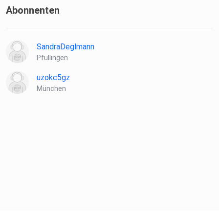
Abonnenten
SandraDeglmann
Pfullingen
uzokc5gz
München