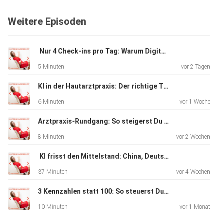
Webseite:
Weitere Episoden
https://www.katjaholzhey.com
️ Nur 4 Check-ins pro Tag: Warum Digitalisierung in der Arztpraxis nicht reicht
5 Minuten
vor 2 Tagen
KI in der Hautarztpraxis: Der richtige Trigger spart Zeit
6 Minuten
vor 1 Woche
Arztpraxis-Rundgang: So steigerst Du mit klaren Prozessen Deine Marge
8 Minuten
vor 2 Wochen
️ KI frisst den Mittelstand: China, Deutschland und die zwei Wege für Unternehmer
37 Minuten
vor 4 Wochen
3 Kennzahlen statt 100: So steuerst Du Dein Unternehmen in 15 Minuten
10 Minuten
vor 1 Monat