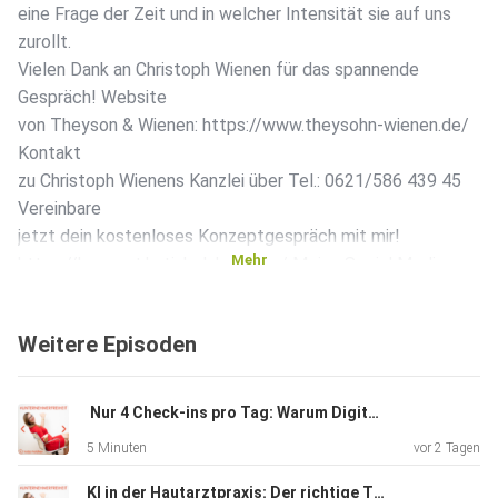
eine Frage der Zeit und in welcher Intensität sie auf uns
zurollt.
Vielen Dank an Christoph Wienen für das spannende
Gespräch! Website
von Theyson & Wienen: https://www.theysohn-wienen.de/
Kontakt
zu Christoph Wienens Kanzlei über Tel.: 0621/586 439 45
Vereinbare
jetzt dein kostenloses Konzeptgespräch mit mir!
Mehr
https://konzept.katjaholzhey.com/ Meine Social Media
Kanäle für
mehr Input: Instagram:
Weitere Episoden
https://www.instagram.com/katjaholzhey
Facebook: https://www.facebook.com/holzheyconsulting
LinkedIn:
️ Nur 4 Check-ins pro Tag: Warum Digitalisierung in der Arztpraxis nicht reicht
https://www.linkedin.com/in/katja-holzhey XING:
5 Minuten
vor 2 Tagen
https://www.xing.com/profile/Katja_Holzhey Meine
Webseite:
KI in der Hautarztpraxis: Der richtige Trigger spart Zeit