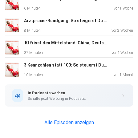
https://www.katjaholzhey.com
6 Minuten
vor 1 Woche
Arztpraxis-Rundgang: So steigerst Du mit klaren Prozessen Deine Marge
8 Minuten
vor 2 Wochen
️ KI frisst den Mittelstand: China, Deutschland und die zwei Wege für Unternehmer
37 Minuten
vor 4 Wochen
3 Kennzahlen statt 100: So steuerst Du Dein Unternehmen in 15 Minuten
10 Minuten
vor 1 Monat
In Podcasts werben
Schalte jetzt Werbung in Podcasts.
Alle Episoden anzeigen