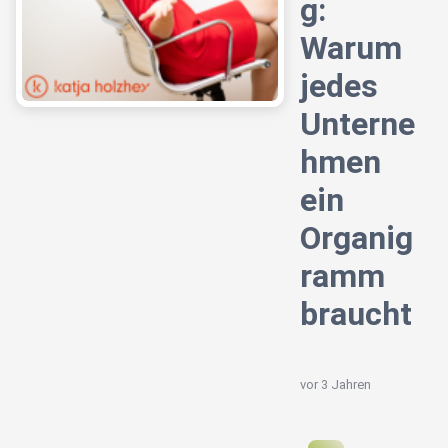
g:
Warum
jedes
Unterne
hmen
ein
Organig
ramm
braucht
vor 3 Jahren