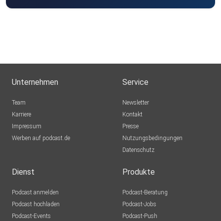
Unternehmen
Service
Team
Newsletter
Karriere
Kontakt
Impressum
Presse
Werben auf podcast.de
Nutzungsbedingungen
Datenschutz
Dienst
Produkte
Podcast anmelden
Podcast-Beratung
Podcast hochladen
Podcast-Jobs
Podcast-Events
Podcast-Push