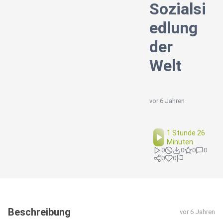
Sozialsi
edlung
der
Welt
vor 6 Jahren
1 Stunde 26
Minuten
0
0
0
0
0
0
Beschreibung
vor 6 Jahren