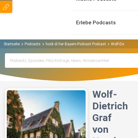
Erlebe Podcasts
Startseite
Podcasts
hock di her Bayern-Podcast Podcast
Wolf-Dietrich Gr
Wolf-
Dietrich
Graf
von