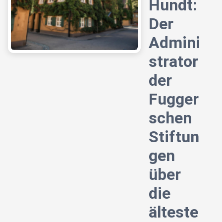
Hundt:
Der
Admini
strator
der
Fugger
schen
Stiftun
gen
über
die
älteste