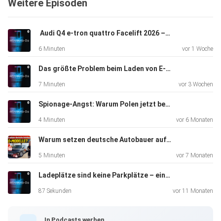
Weitere Episoden
️ Audi Q4 e-tron quattro Facelift 2026 – Woran erkennt man das neue Modell?
6 Minuten
vor 1 Woche
Das größte Problem beim Laden von E-Autos? Der Mensch am Steuer
7 Minuten
vor 3 Wochen
Spionage-Angst: Warum Polen jetzt bestimmte E-Autos verbietet
4 Minuten
vor 6 Monaten
Warum setzen deutsche Autobauer auf Abo-Modelle?
5 Minuten
vor 7 Monaten
Ladeplätze sind keine Parkplätze – ein Appell an alle E-Auto-Fahrer
87 Sekunden
vor 11 Monaten
In Podcasts werben