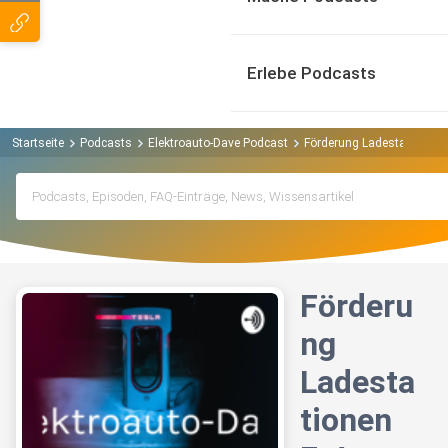
Erlebe Podcasts
Startseite
Podcasts
Elektroauto-Dave Podcast
Förderung Ladestationen 
Förderu
ng
Ladesta
tionen