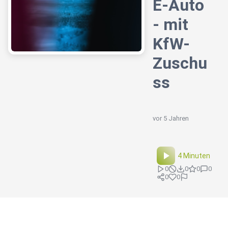
E-Auto
- mit
KfW-
Zuschu
ss
vor 5 Jahren
4 Minuten
0
0
0
0
0
0