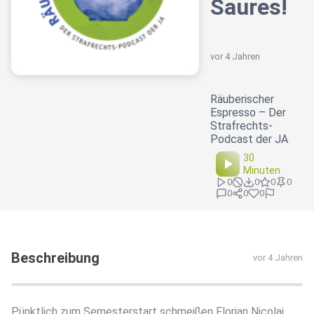
Saures!
vor 4 Jahren
Räuberischer
Espresso – Der
Strafrechts-
Podcast der JA
30
Minuten
0
0
0
0
0
0
0
Beschreibung
vor 4 Jahren
Pünktlich zum Semesterstart schmeißen Florian Nicolai