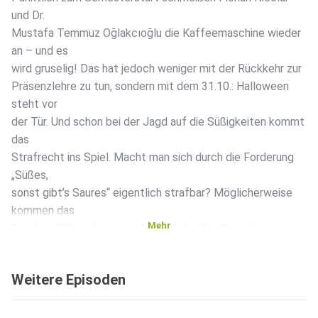
und Dr.
Mustafa Temmuz Oğlakcıoğlu die Kaffeemaschine wieder
an – und es
wird gruselig! Das hat jedoch weniger mit der Rückkehr zur
Präsenzlehre zu tun, sondern mit dem 31.10.: Halloween
steht vor
der Tür. Und schon bei der Jagd auf die Süßigkeiten kommt
das
Strafrecht ins Spiel. Macht man sich durch die Forderung
„Süßes,
sonst gibt’s Saures“ eigentlich strafbar? Möglicherweise
kommen das
Mehr
Bauchgefühl und eine strafrechtliche Würdigung hier zu
unterschiedlichen Ergebnissen. Und auch beim Erschrecken
gibt es
Weitere Episoden
strafrechtliche Stolperfallen: Je nach Qualität eines
solchen
„Pranks“ könnte durchaus eine Strafbarkeit wegen