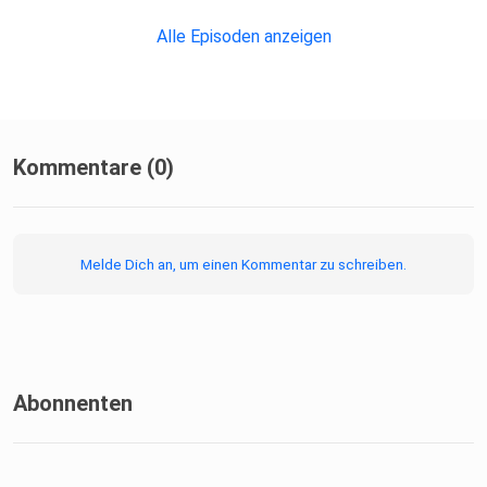
Thema und Euer
Feedback zur Folge an JAPodcast@vahlen.de und folgt
Alle Episoden anzeigen
uns bei
Instagram: @raeuberischerespresso. Bis zur nächsten
Folge!
Kommentare (0)
Melde Dich an, um einen Kommentar zu schreiben.
Abonnenten