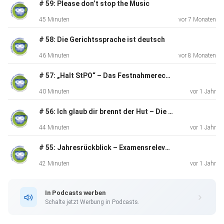
# 59: Please don’t stop the Music
Körperverletzung
45 Minuten
vor 7 Monaten
oder Bedrohung zu diskutieren sein. Und da kann in der
Klausur auch
# 58: Die Gerichtssprache ist deutsch
schnell mal das Wort „Erlaubnistatbestandsirrtum“ durch
46 Minuten
vor 8 Monaten
die Köpfe
geistern – für die eine oder den anderen sicher ein Wort mit
# 57: „Halt StPO“ – Das Festnahmerecht des § 127 StPO
ureigenem Gruselfaktor! Die Details zu diesen Fragen und
40 Minuten
vor 1 Jahr
weitere
schaurige Konstellationen, die sich auch sehr gut für
# 56: Ich glaub dir brennt der Hut – Die Brandstiftungsdelikte
Klausuren
44 Minuten
vor 1 Jahr
eignen, könnt ihr in diesem brandneuen Espresso hören.
# 55: Jahresrückblick – Examensrelevante Entscheidungen 2024 – Teil 2
Also: Macht
euch eine Kürbissuppe heiß, setzt eure Kopfhörer auf und
42 Minuten
vor 1 Jahr
legt los
mit der neuen Staffel des Räuberischen Espresso!
In Podcasts werben
#Rübengeist #Jason
Schalte jetzt Werbung in Podcasts.
#TrickorTreat Schreibt uns gerne eure Meinung zum